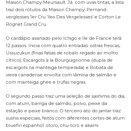
Maison Champy Meursault. Já com uvas tintas, a lista
traz dois rótulos da Maison Champy: Pernand-
verglesses 1er Cru ‘îles Des Vergelesses’ e Corton Le
Rognet Grand Cru.
O cardápio assinado pelo Ichigo e Ile de France terá
12 passos. Inicia com quatro entradas: ostras frescas,
Ussuzukuri (finas fatias de robalo regado ao molho
cítrico), Escargots à la Bourguignonne (dupla de
escargots na manteiga temperada) e Robata de
vieira canadense envolta com lâmina de salmão e
com manteiga ghee e trufas negras.
O segundo passo traz uma seleção de sashimis do dia,
com atum, barriga de salmão, polvo, peixe da
estação e peixe branco. O terceiro ato do jantar traz
sushis especiais, feitos com diferentes cortes de atum
bluefin espanhol: otoro, chu-toro e akami.