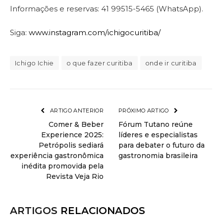
Informações e reservas: 41 99515-5465 (WhatsApp).
Siga:
www.instagram.com/ichigocuritiba/
Ichigo Ichie
o que fazer curitiba
onde ir curitiba
ARTIGO ANTERIOR
PRÓXIMO ARTIGO
Comer & Beber
Fórum Tutano reúne
Experience 2025:
líderes e especialistas
Petrópolis sediará
para debater o futuro da
experiência gastronômica
gastronomia brasileira
inédita promovida pela
Revista Veja Rio
ARTIGOS
RELACIONADOS