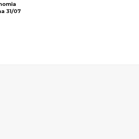
onomia
na 31/07