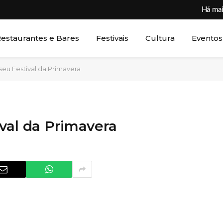
Há mai
estaurantes e Bares
Festivais
Cultura
Eventos
seu Festival da Primavera
val da Primavera