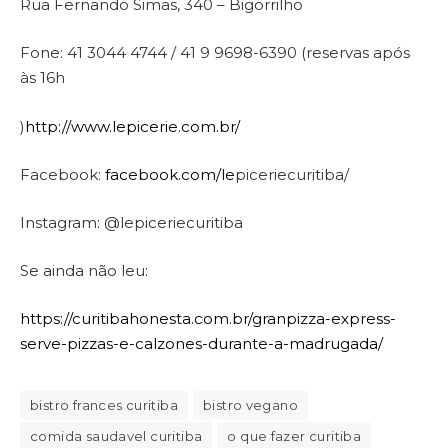
Rua Fernando Simas, 340 – Bigorrilho
Fone: 41 3044 4744 / 41 9 9698-6390 (reservas após
às 16h
)
http://www.lepicerie.com.br/
Facebook:
facebook.com/le
piceriecuritiba/
Instagram: @lepiceriecuritiba
Se ainda não leu:
https://curitibahonesta.com.br/granpizza-express-
serve-pizzas-e-calzones-durante-a-madrugada/
bistro frances curitiba
bistro vegano
comida saudavel curitiba
o que fazer curitiba