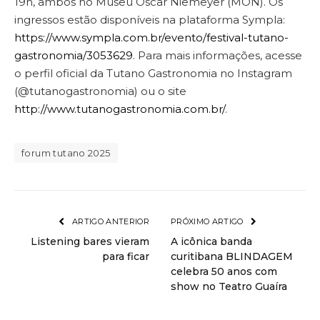
19h, ambos no Museu Oscar Niemeyer (MON). Os
ingressos estão disponíveis na plataforma Sympla:
https://www.sympla.com.br/evento/festival-tutano-
gastronomia/3053629
. Para mais informações, acesse
o perfil oficial da Tutano Gastronomia no Instagram
(@tutanogastronomia) ou o site
http://www.tutanogastronomia.com.br/
.
forum tutano 2025
ARTIGO ANTERIOR
PRÓXIMO ARTIGO
Listening bares vieram
A icônica banda
para ficar
curitibana BLINDAGEM
celebra 50 anos com
show no Teatro Guaíra