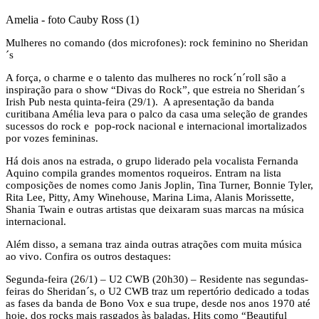
Amelia - foto Cauby Ross (1)
Mulheres no comando (dos microfones): rock feminino no Sheridan
´s
A força, o charme e o talento das mulheres no rock´n´roll são a
inspiração para o show “Divas do Rock”, que estreia no Sheridan´s
Irish Pub nesta quinta-feira (29/1). A apresentação da banda
curitibana Amélia leva para o palco da casa uma seleção de grandes
sucessos do rock e pop-rock nacional e internacional imortalizados
por vozes femininas.
Há dois anos na estrada, o grupo liderado pela vocalista Fernanda
Aquino compila grandes momentos roqueiros. Entram na lista
composições de nomes como Janis Joplin, Tina Turner, Bonnie Tyler,
Rita Lee, Pitty, Amy Winehouse, Marina Lima, Alanis Morissette,
Shania Twain e outras artistas que deixaram suas marcas na música
internacional.
Além disso, a semana traz ainda outras atrações com muita música
ao vivo. Confira os outros destaques:
Segunda-feira (26/1) – U2 CWB (20h30) – Residente nas segundas-
feiras do Sheridan´s, o U2 CWB traz um repertório dedicado a todas
as fases da banda de Bono Vox e sua trupe, desde nos anos 1970 até
hoje, dos rocks mais rasgados às baladas. Hits como “Beautiful