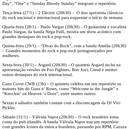
Day”, “One” e “Sunday Bloody Sunday” integram o repertório.
Terça-feira (27/1) – 2 Electric (20h30) – O duo apresenta clássicos
do rock nacional e internacional para esquentar o início de semana.
Quarta-feira (28/1) – Paulo Vargas (20h30) – O guitarrista e vocalista
Paulo Vargas, da banda Nega Fulô, mostra um show acústico com
grandes destaques do rock e pop-rock.
Quinta-feira (29/1) – “Divas do Rock”, com a banda Amélia (20h30)
– Grandes momentos do rock e pop-rock protagonizados por
mulheres.
Sexta-feira (30/1) – Asgard (20h30) – O quarteto Asgard inclui na
apresentação versões de Foo Fighters, Bon Jovi, Creed e muitos
outros destaques do rock internacional.
Guns Cover CWB (23h) – O quinteto celebra em seu repertório os
maiores hits do Guns n’ Roses, como “Welcome to the Jungle” e
“Knockin’ on Heaven ‘s Door”, entre muitos outros.
Sextas e sábados também contam com a discotecagem da DJ Vivi
Pickler.
Sábado (31/1) – Válvula Vapor (20h30) – O rock brasileiro toma
conta do pub irlandês. A banda Válvula Vapor traz um repertório
com grandes ícones da música brasileira, passando por RPM, Cazuza