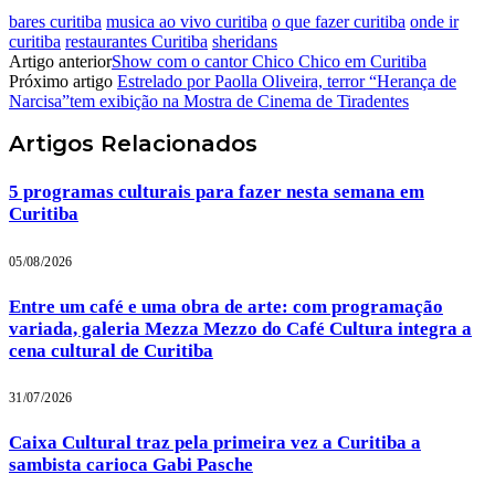
bares curitiba
musica ao vivo curitiba
o que fazer curitiba
onde ir
curitiba
restaurantes Curitiba
sheridans
Artigo anterior
Show com o cantor Chico Chico em Curitiba
Próximo artigo
Estrelado por Paolla Oliveira, terror “Herança de
Narcisa”tem exibição na Mostra de Cinema de Tiradentes
Artigos
Relacionados
5 programas culturais para fazer nesta semana em
Curitiba
05/08/2026
Entre um café e uma obra de arte: com programação
variada, galeria Mezza Mezzo do Café Cultura integra a
cena cultural de Curitiba
31/07/2026
Caixa Cultural traz pela primeira vez a Curitiba a
sambista carioca Gabi Pasche