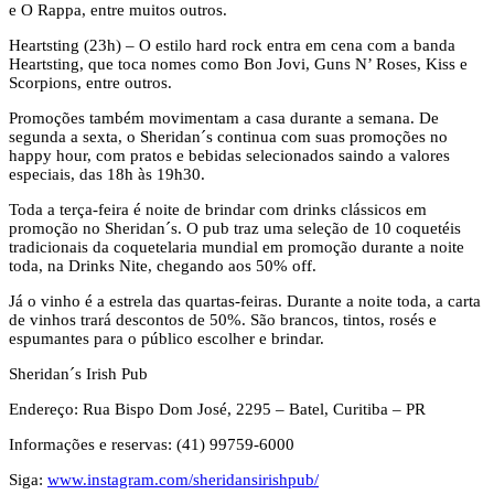
e O Rappa, entre muitos outros.
Heartsting (23h) – O estilo hard rock entra em cena com a banda
Heartsting, que toca nomes como Bon Jovi, Guns N’ Roses, Kiss e
Scorpions, entre outros.
Promoções também movimentam a casa durante a semana. De
segunda a sexta, o Sheridan´s continua com suas promoções no
happy hour, com pratos e bebidas selecionados saindo a valores
especiais, das 18h às 19h30.
Toda a terça-feira é noite de brindar com drinks clássicos em
promoção no Sheridan´s. O pub traz uma seleção de 10 coquetéis
tradicionais da coquetelaria mundial em promoção durante a noite
toda, na Drinks Nite, chegando aos 50% off.
Já o vinho é a estrela das quartas-feiras. Durante a noite toda, a carta
de vinhos trará descontos de 50%. São brancos, tintos, rosés e
espumantes para o público escolher e brindar.
Sheridan´s Irish Pub
Endereço: Rua Bispo Dom José, 2295 – Batel, Curitiba – PR
Informações e reservas: (41) 99759-6000
Siga:
www.instagram.com/sheridansirishpub/