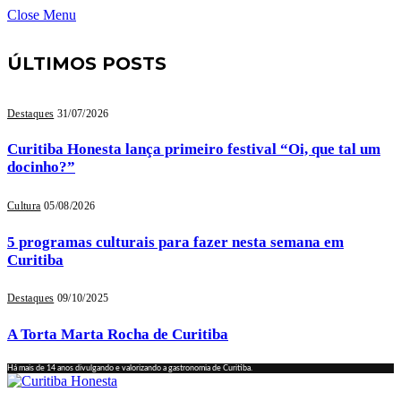
Close Menu
ÚLTIMOS POSTS
Destaques
31/07/2026
Curitiba Honesta lança primeiro festival “Oi, que tal um
docinho?”
Cultura
05/08/2026
5 programas culturais para fazer nesta semana em
Curitiba
Destaques
09/10/2025
A Torta Marta Rocha de Curitiba
Há mais de 14 anos divulgando e valorizando a gastronomia de Curitiba.