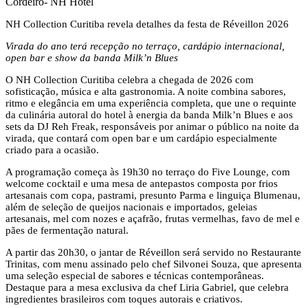
Cordeiro- NH Hotel
NH Collection Curitiba revela detalhes da festa de Réveillon 2026
Virada do ano terá recepção no terraço, cardápio internacional,
open bar e show da banda Milk’n Blues
O NH Collection Curitiba celebra a chegada de 2026 com
sofisticação, música e alta gastronomia. A noite combina sabores,
ritmo e elegância em uma experiência completa, que une o requinte
da culinária autoral do hotel à energia da banda Milk’n Blues e aos
sets da DJ Reh Freak, responsáveis por animar o público na noite da
virada, que contará com open bar e um cardápio especialmente
criado para a ocasião.
A programação começa às 19h30 no terraço do Five Lounge, com
welcome cocktail e uma mesa de antepastos composta por frios
artesanais com copa, pastrami, presunto Parma e linguiça Blumenau,
além de seleção de queijos nacionais e importados, geleias
artesanais, mel com nozes e açafrão, frutas vermelhas, favo de mel e
pães de fermentação natural.
A partir das 20h30, o jantar de Réveillon será servido no Restaurante
Trinitas, com menu assinado pelo chef Silvonei Souza, que apresenta
uma seleção especial de sabores e técnicas contemporâneas.
Destaque para a mesa exclusiva da chef Liria Gabriel, que celebra
ingredientes brasileiros com toques autorais e criativos.