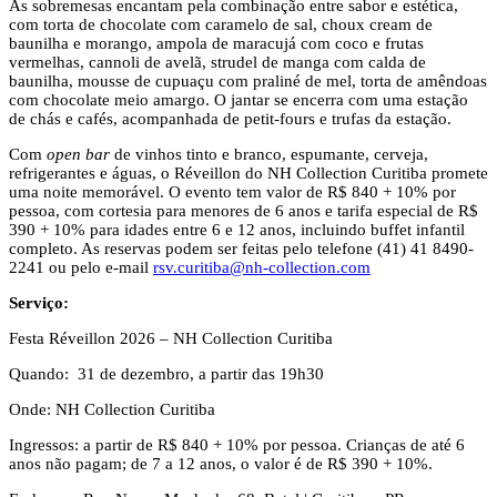
As sobremesas encantam pela combinação entre sabor e estética,
com torta de chocolate com caramelo de sal, choux cream de
baunilha e morango, ampola de maracujá com coco e frutas
vermelhas, cannoli de avelã, strudel de manga com calda de
baunilha, mousse de cupuaçu com praliné de mel, torta de amêndoas
com chocolate meio amargo. O jantar se encerra com uma estação
de chás e cafés, acompanhada de petit-fours e trufas da estação.
Com
open bar
de vinhos tinto e branco, espumante, cerveja,
refrigerantes e águas, o Réveillon do NH Collection Curitiba promete
uma noite memorável. O evento tem valor de R$ 840 + 10% por
pessoa, com cortesia para menores de 6 anos e tarifa especial de R$
390 + 10% para idades entre 6 e 12 anos, incluindo buffet infantil
completo. As reservas podem ser feitas pelo telefone (41) 41 8490-
2241 ou pelo e-mail
rsv.curitiba@nh-collection.com
Serviço:
Festa Réveillon 2026 – NH Collection Curitiba
Quando: 31 de dezembro, a partir das 19h30
Onde: NH Collection Curitiba
Ingressos: a partir de R$ 840 + 10% por pessoa. Crianças de até 6
anos não pagam; de 7 a 12 anos, o valor é de R$ 390 + 10%.