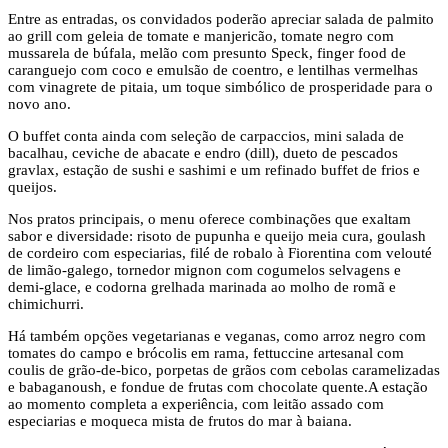
Entre as entradas, os convidados poderão apreciar salada de palmito
ao grill com geleia de tomate e manjericão, tomate negro com
mussarela de búfala, melão com presunto Speck, finger food de
caranguejo com coco e emulsão de coentro, e lentilhas vermelhas
com vinagrete de pitaia, um toque simbólico de prosperidade para o
novo ano.
O buffet conta ainda com seleção de carpaccios, mini salada de
bacalhau, ceviche de abacate e endro (dill), dueto de pescados
gravlax, estação de sushi e sashimi e um refinado buffet de frios e
queijos.
Nos pratos principais, o menu oferece combinações que exaltam
sabor e diversidade: risoto de pupunha e queijo meia cura, goulash
de cordeiro com especiarias, filé de robalo à Fiorentina com velouté
de limão-galego, tornedor mignon com cogumelos selvagens e
demi-glace, e codorna grelhada marinada ao molho de romã e
chimichurri.
Há também opções vegetarianas e veganas, como arroz negro com
tomates do campo e brócolis em rama, fettuccine artesanal com
coulis de grão-de-bico, porpetas de grãos com cebolas caramelizadas
e babaganoush, e fondue de frutas com chocolate quente.A estação
ao momento completa a experiência, com leitão assado com
especiarias e moqueca mista de frutos do mar à baiana.