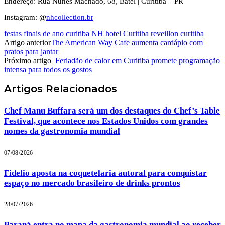
Endereço: Rua Nunes Machado, 68, Batel | Curitiba – PR
Instagram: @
nhcollection.br
festas finais de ano curitiba
NH hotel Curitiba
reveillon curitiba
Artigo anterior
The American Way Cafe aumenta cardápio com
pratos para jantar
Próximo artigo
Feriadão de calor em Curitiba promete programação
intensa para todos os gostos
Artigos
Relacionados
Chef Manu Buffara será um dos destaques do Chef’s Table
Festival, que acontece nos Estados Unidos com grandes
nomes da gastronomia mundial
07/08/2026
Fidelio aposta na coquetelaria autoral para conquistar
espaço no mercado brasileiro de drinks prontos
28/07/2026
Paraná entra no mapa da gastronomia mundial ao receber