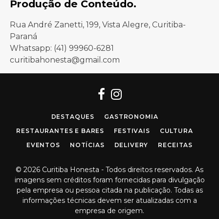
Produção de Conteúdo.
Rua André Zanetti, 199, Vista Alegre, Curitiba-
Paraná
Whatsapp: (41) 99960-6281
curitibahonesta@gmail.com
Facebook
Instagram
DESTAQUES
GASTRONOMIA
RESTAURANTES E BARES
FESTIVAIS
CULTURA
EVENTOS
NOTÍCIAS
DELIVERY
RECEITAS
© 2026 Curitiba Honesta - Todos direitos reservados. As
imagens sem créditos foram fornecidas para divulgação
pela empresa ou pessoa citada na publicação. Todas as
informações técnicas devem ser atualizadas com a
empresa de origem.