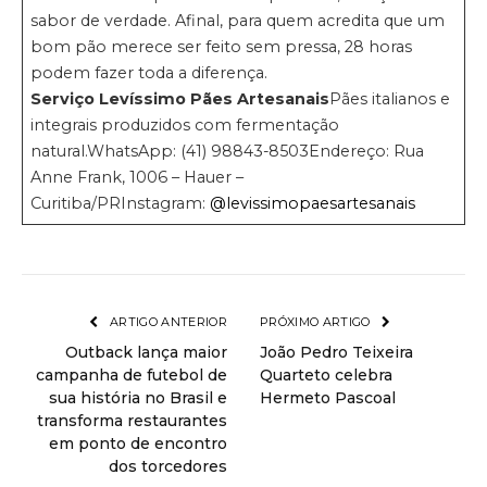
sabor de verdade. Afinal, para quem acredita que um
bom pão merece ser feito sem pressa, 28 horas
podem fazer toda a diferença.
Serviço Levíssimo Pães Artesanais
Pães italianos e
integrais produzidos com fermentação
natural.WhatsApp: (41) 98843-8503Endereço: Rua
Anne Frank, 1006 – Hauer –
Curitiba/PRInstagram:
@levissimopaesartesanais
ARTIGO ANTERIOR
PRÓXIMO ARTIGO
Outback lança maior
João Pedro Teixeira
campanha de futebol de
Quarteto celebra
sua história no Brasil e
Hermeto Pascoal
transforma restaurantes
em ponto de encontro
dos torcedores