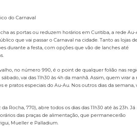
mico do Carnaval
cha as portas ou reduzem horários em Curitiba, a rede Au
ico que vai passar o Carnaval na cidade. Tanto as lojas d
s durante a festa, com opções que vão de lanches até
s.
rvalho, no número 990, é o point de qualquer folião nas reg
e sábado, vai das 11h30 às 4h da manhã. Assim, quem virar a 
 e pratos especiais do Au-Au. Nos outros dias da semana, 
 da Rocha, 770), abre todos os dias das 11h30 até às 23h. Já
orários das praças de alimentação, que permanecerão
igui, Mueller e Palladium.