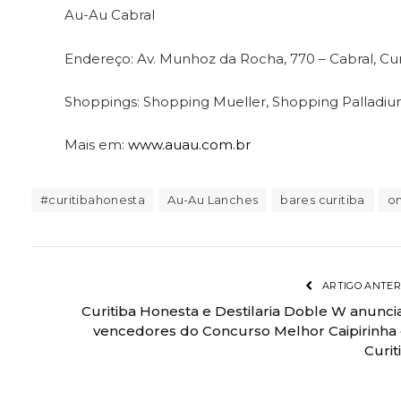
Au-Au Cabral
Endereço: Av. Munhoz da Rocha, 770 – Cabral, Cur
Shoppings: Shopping Mueller, Shopping Palladiu
Mais em:
www.auau.com.br
#curitibahonesta
Au-Au Lanches
bares curitiba
on
ARTIGO ANTER
Curitiba Honesta e Destilaria Doble W anunc
vencedores do Concurso Melhor Caipirinha
Curit