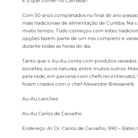
E o que comer no Carnaval?
Com 50 anos completados no final do ano passad
mais tradicionais de alimentação de Curitiba. Na
muito tempo. Tudo começou com estes tradiciona
opções fazem parte de um mix completo e variado
durante todas as horas do dia.
Tanto que o Au-Au conta com produtos variados co
sorvetes, sucos naturais, entre muitos outros. Mas
pela rede, em parceria com chefs reconhecidos. U
foram criados com o chef Alexandre Bressanelli.
Au-Au Lanches
Au-Au Carlos de Carvalho
Endereço: Al. Dr. Carlos de Carvalho, 990 – Batel, 