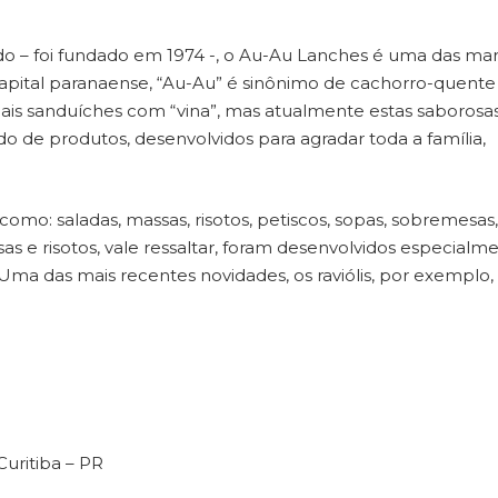
o – foi fundado em 1974 -, o Au-Au Lanches é uma das ma
 capital paranaense, “Au-Au” é sinônimo de cachorro-quente
is sanduíches com “vina”, mas atualmente estas saborosa
 de produtos, desenvolvidos para agradar toda a família,
mo: saladas, massas, risotos, petiscos, sopas, sobremesas,
sas e risotos, vale ressaltar, foram desenvolvidos especialm
ma das mais recentes novidades, os raviólis, por exemplo,
Curitiba – PR