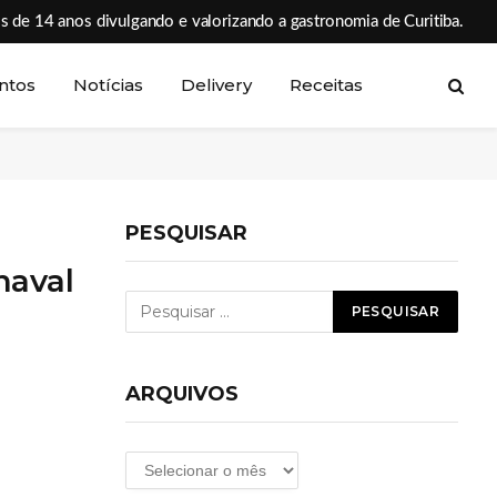
s de 14 anos divulgando e valorizando a gastronomia de Curitiba.
ntos
Notícias
Delivery
Receitas
PESQUISAR
naval
ARQUIVOS
Arquivos