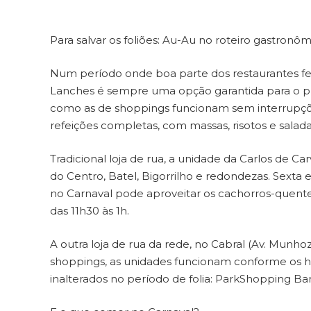
Para salvar os foliões: Au-Au no roteiro gastronô
Num período onde boa parte dos restaurantes fe
Lanches é sempre uma opção garantida para o públ
como as de shoppings funcionam sem interrupçõe
refeições completas, com massas, risotos e salada
Tradicional loja de rua, a unidade da Carlos de Ca
do Centro, Batel, Bigorrilho e redondezas. Sexta 
no Carnaval pode aproveitar os cachorros-quentes
das 11h30 às 1h.
A outra loja de rua da rede, no Cabral (Av. Munhoz
shoppings, as unidades funcionam conforme os h
inalterados no período de folia: ParkShopping Bar