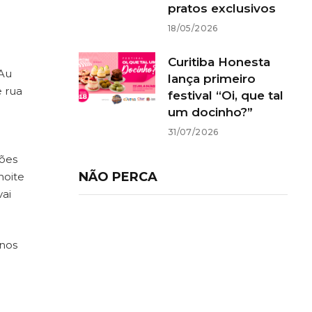
pratos exclusivos
18/05/2026
Curitiba Honesta
-Au
lança primeiro
e rua
festival “Oi, que tal
um docinho?”
31/07/2026
iões
NÃO PERCA
noite
vai
 nos