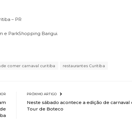
itiba – PR
m e ParkShopping Barigui.
de comer carnaval curitiba
restaurantes Curitiba
IOR
PRÓXIMO ARTIGO
iam
Neste sábado acontece a edição de carnaval
 de
Tour de Boteco
iba