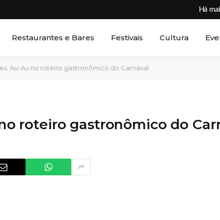
Há mai
Restaurantes e Bares
Festivais
Cultura
Eve
iões: Au-Au no roteiro gastronômico do Carnaval
u no roteiro gastronômico do Car