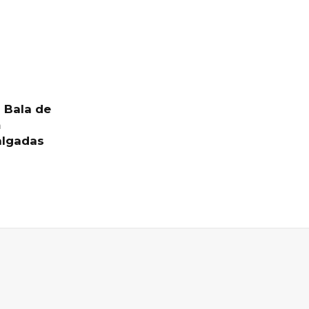
l Bala de
m
algadas