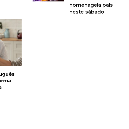
homenageia pais
neste sábado
tuguês
forma
a