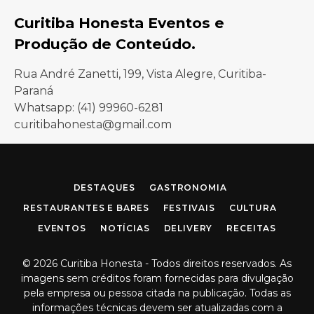
Curitiba Honesta Eventos e
Produção de Conteúdo.
Rua André Zanetti, 199, Vista Alegre, Curitiba-
Paraná
Whatsapp: (41) 99960-6281
curitibahonesta@gmail.com
Facebook
Instagram
DESTAQUES
GASTRONOMIA
RESTAURANTES E BARES
FESTIVAIS
CULTURA
EVENTOS
NOTÍCIAS
DELIVERY
RECEITAS
© 2026 Curitiba Honesta - Todos direitos reservados. As
imagens sem créditos foram fornecidas para divulgação
pela empresa ou pessoa citada na publicação. Todas as
informações técnicas devem ser atualizadas com a