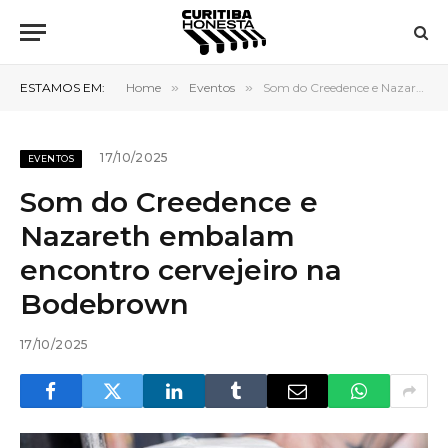
ESTAMOS EM:
Home
»
Eventos
»
Som do Creedence e Nazareth embalam encontro cervejeiro na Bodebrown
17/10/2025
EVENTOS
Som do Creedence e
Nazareth embalam
encontro cervejeiro na
Bodebrown
17/10/2025