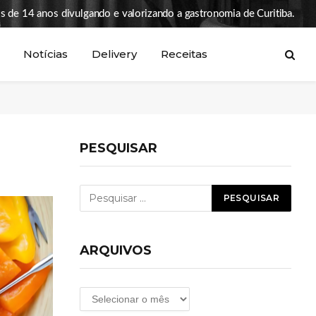
s de 14 anos divulgando e valorizando a gastronomia de Curitiba.
Notícias
Delivery
Receitas
PESQUISAR
ARQUIVOS
Arquivos