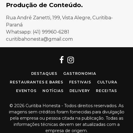
Produção de Conteúdo.
Rua André Zanetti, 199, Vista Alegre, Curitiba-
Paraná
Whatsapp: (41) 99960-6281
curitibahonesta@gmail.com
Facebook
Instagram
DESTAQUES
GASTRONOMIA
RESTAURANTES E BARES
FESTIVAIS
CULTURA
EVENTOS
NOTÍCIAS
DELIVERY
RECEITAS
© 2026 Curitiba Honesta - Todos direitos reservados. As
imagens sem créditos foram fornecidas para divulgação
pela empresa ou pessoa citada na publicação. Todas as
informações técnicas devem ser atualizadas com a
empresa de origem.