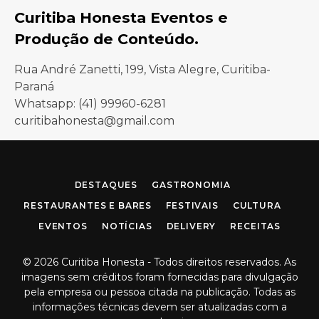
Curitiba Honesta Eventos e
Produção de Conteúdo.
Rua André Zanetti, 199, Vista Alegre, Curitiba-
Paraná
Whatsapp: (41) 99960-6281
curitibahonesta@gmail.com
Facebook
Instagram
DESTAQUES
GASTRONOMIA
RESTAURANTES E BARES
FESTIVAIS
CULTURA
EVENTOS
NOTÍCIAS
DELIVERY
RECEITAS
© 2026 Curitiba Honesta - Todos direitos reservados. As
imagens sem créditos foram fornecidas para divulgação
pela empresa ou pessoa citada na publicação. Todas as
informações técnicas devem ser atualizadas com a