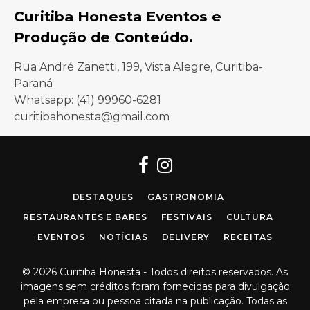
Curitiba Honesta Eventos e
Produção de Conteúdo.
Rua André Zanetti, 199, Vista Alegre, Curitiba-
Paraná
Whatsapp: (41) 99960-6281
curitibahonesta@gmail.com
Facebook
Instagram
DESTAQUES
GASTRONOMIA
RESTAURANTES E BARES
FESTIVAIS
CULTURA
EVENTOS
NOTÍCIAS
DELIVERY
RECEITAS
© 2026 Curitiba Honesta - Todos direitos reservados. As
imagens sem créditos foram fornecidas para divulgação
pela empresa ou pessoa citada na publicação. Todas as