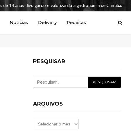
s de 14 anos divulgando e valorizando a gastronomia de Curitiba.
Notícias
Delivery
Receitas
PESQUISAR
ARQUIVOS
Arquivos