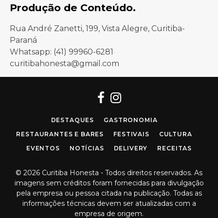
Produção de Conteúdo.
Rua André Zanetti, 199, Vista Alegre, Curitiba-
Paraná
Whatsapp: (41) 99960-6281
curitibahonesta@gmail.com
Facebook
Instagram
DESTAQUES
GASTRONOMIA
RESTAURANTES E BARES
FESTIVAIS
CULTURA
EVENTOS
NOTÍCIAS
DELIVERY
RECEITAS
© 2026 Curitiba Honesta - Todos direitos reservados. As
imagens sem créditos foram fornecidas para divulgação
pela empresa ou pessoa citada na publicação. Todas as
informações técnicas devem ser atualizadas com a
empresa de origem.