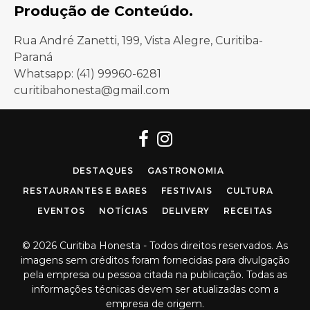
Produção de Conteúdo.
Rua André Zanetti, 199, Vista Alegre, Curitiba-
Paraná
Whatsapp: (41) 99960-6281
curitibahonesta@gmail.com
Facebook
Instagram
DESTAQUES
GASTRONOMIA
RESTAURANTES E BARES
FESTIVAIS
CULTURA
EVENTOS
NOTÍCIAS
DELIVERY
RECEITAS
© 2026 Curitiba Honesta - Todos direitos reservados. As
imagens sem créditos foram fornecidas para divulgação
pela empresa ou pessoa citada na publicação. Todas as
informações técnicas devem ser atualizadas com a
empresa de origem.