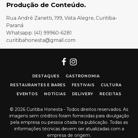
Produção de Conteúdo.
Rua André Zanetti, 199, Vista Alegre, Curitiba-
Paraná
Whatsapp: (41) 99960-6281
curitibahonesta@gmail.com
Facebook
Instagram
DESTAQUES
GASTRONOMIA
RESTAURANTES E BARES
FESTIVAIS
CULTURA
EVENTOS
NOTÍCIAS
DELIVERY
RECEITAS
© 2026 Curitiba Honesta - Todos direitos reservados. As
imagens sem créditos foram fornecidas para divulgação
pela empresa ou pessoa citada na publicação. Todas as
informações técnicas devem ser atualizadas com a
empresa de origem.