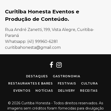
Curitiba Honesta Eventos e
Produção de Conteúdo.
Rua André Zanetti, 199, Vista Alegre, Curitiba-
Paraná
Whatsapp: (41) 99960-6281
curitibahonesta@gmail.com
Facebook
Instagram
DESTAQUES
GASTRONOMIA
RESTAURANTES E BARES
FESTIVAIS
CULTURA
EVENTOS
NOTÍCIAS
DELIVERY
RECEITAS
© 2026 Curitiba Honesta - Todos direitos reservados. As
imagens sem créditos foram fornecidas para divulgação