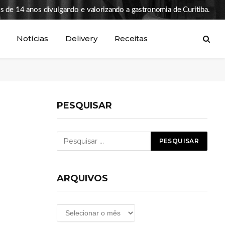
s de 14 anos divulgando e valorizando a gastronomia de Curitiba.
Notícias
Delivery
Receitas
PESQUISAR
ARQUIVOS
Arquivos