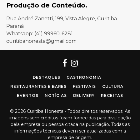
Produção de Conteúdo.
Rua André Zanetti, 199, Vista Alegre, Curitiba-
Paraná
Whatsapp: (41) 99960-6281
curitibahonesta@gmail.com
Facebook
Instagram
DESTAQUES
GASTRONOMIA
RESTAURANTES E BARES
FESTIVAIS
CULTURA
EVENTOS
NOTÍCIAS
DELIVERY
RECEITAS
© 2026 Curitiba Honesta - Todos direitos reservados. As
imagens sem créditos foram fornecidas para divulgação
pela empresa ou pessoa citada na publicação. Todas as
informações técnicas devem ser atualizadas com a
empresa de origem.