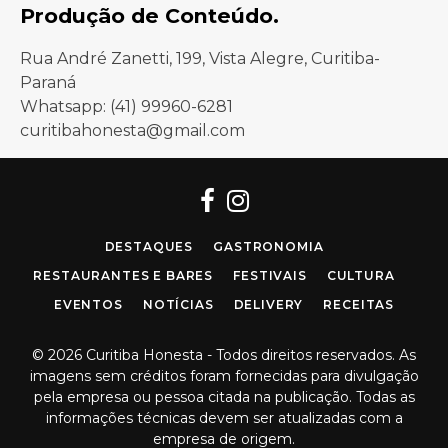
Produção de Conteúdo.
Rua André Zanetti, 199, Vista Alegre, Curitiba-
Paraná
Whatsapp: (41) 99960-6281
curitibahonesta@gmail.com
Facebook
Instagram
DESTAQUES
GASTRONOMIA
RESTAURANTES E BARES
FESTIVAIS
CULTURA
EVENTOS
NOTÍCIAS
DELIVERY
RECEITAS
© 2026 Curitiba Honesta - Todos direitos reservados. As
imagens sem créditos foram fornecidas para divulgação
pela empresa ou pessoa citada na publicação. Todas as
informações técnicas devem ser atualizadas com a
empresa de origem.