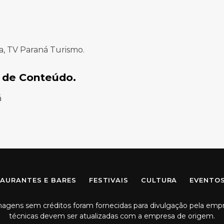
a, TV Paraná Turismo.
 de Conteúdo.
á
Facebook
Instagram
AURANTES E BARES
FESTIVAIS
CULTURA
EVENTO
imagens sem créditos foram fornecidas para divulgação pela emp
técnicas devem ser atualizadas com a empresa de origem.