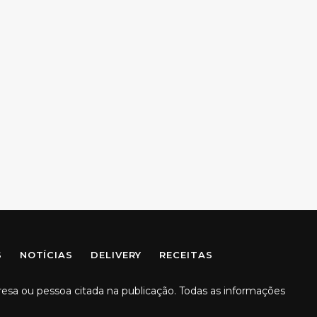
S
NOTÍCIAS
DELIVERY
RECEITAS
resa ou pessoa citada na publicação. Todas as informações