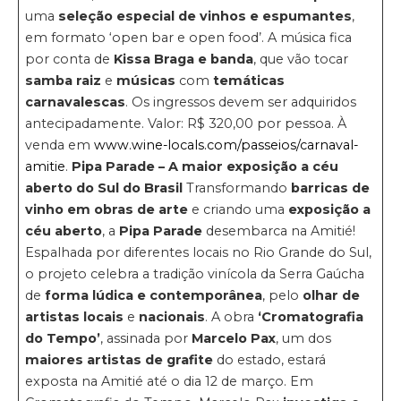
uma
seleção especial de vinhos e espumantes
,
em formato ‘open bar e open food’. A música fica
por conta de
Kissa Braga e banda
, que vão tocar
samba raiz
e
músicas
com
temáticas
carnavalescas
. Os ingressos devem ser adquiridos
antecipadamente. Valor: R$ 320,00 por pessoa. À
venda em
www.wine-locals.com/passeios/carnaval-
amitie
.
Pipa Parade – A maior exposição a céu
aberto do Sul do Brasil
Transformando
barricas de
vinho em obras de arte
e criando uma
exposição a
céu aberto
, a
Pipa Parade
desembarca na Amitié!
Espalhada por diferentes locais no Rio Grande do Sul,
o projeto celebra a tradição vinícola da Serra Gaúcha
de
forma lúdica e contemporânea
, pelo
olhar de
artistas locais
e
nacionais
. A obra
‘Cromatografia
do Tempo’
, assinada por
Marcelo Pax
, um dos
maiores artistas de grafite
do estado, estará
exposta na Amitié até o dia 12 de março. Em