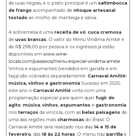
de uvas negras, e o prato principal é um
saltimbocca
de frango
acompanhado de
nhoque artesanal
tostado
ao molho de manteiga e sálvia.
A sobremesa é uma
receita de vó
:
cuca cremosa
de
uvas brancas
. O valor do Menu Vindima Amitié é
de R$ 298,00 por pessoa e os ingressos já estão
disponíveis em
www.wine-
locals.com/passeios/menu-especial-vindima-amitie
.
Vinhos e espumantes (vendidos em garrafa e em
taça) são cobrados separadamente.
Carnaval Amitié:
música, vinhos e gastronomia
Sucesso em 2025,
este ano o
Carnaval Amitié
volta com uma
programação especial para quem quer
fugir do
agito
:
música
,
vinhos
,
espumantes
e
gastronomia
nos
terraços
da vinícola, com as
belas paisagens
de
uma das regiões mais
charmosas
do Brasil. O
Carnaval Amitié será realizado nos dias
14 e 15 de
fevereiro
, das
18 às 22 horas
. O menu traz
parrilla
e