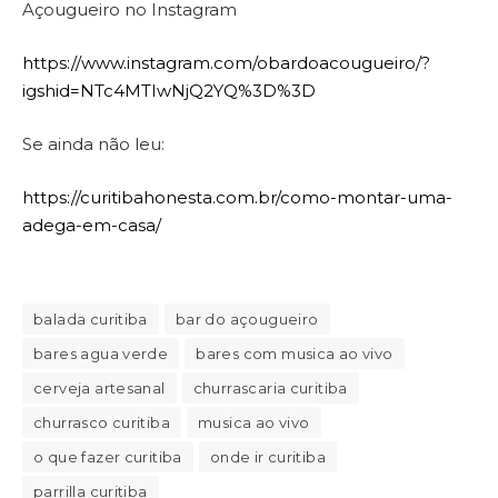
Açougueiro no Instagram
https://www.instagram.com/obardoacougueiro/?
igshid=NTc4MTIwNjQ2YQ%3D%3D
Se ainda não leu:
https://curitibahonesta.com.br/como-montar-uma-
adega-em-casa/
balada curitiba
bar do açougueiro
bares agua verde
bares com musica ao vivo
cerveja artesanal
churrascaria curitiba
churrasco curitiba
musica ao vivo
o que fazer curitiba
onde ir curitiba
parrilla curitiba