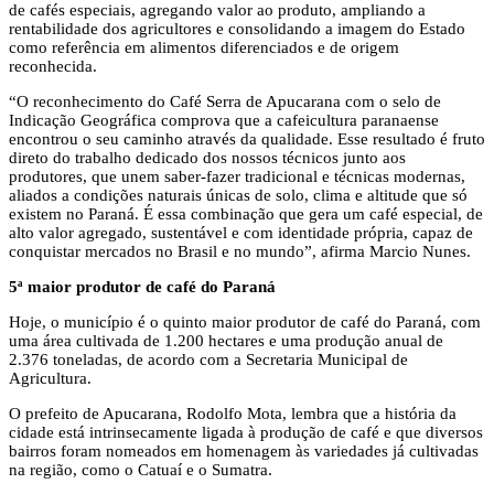
de cafés especiais, agregando valor ao produto, ampliando a
rentabilidade dos agricultores e consolidando a imagem do Estado
como referência em alimentos diferenciados e de origem
reconhecida.
“O reconhecimento do Café Serra de Apucarana com o selo de
Indicação Geográfica comprova que a cafeicultura paranaense
encontrou o seu caminho através da qualidade. Esse resultado é fruto
direto do trabalho dedicado dos nossos técnicos junto aos
produtores, que unem saber-fazer tradicional e técnicas modernas,
aliados a condições naturais únicas de solo, clima e altitude que só
existem no Paraná. É essa combinação que gera um café especial, de
alto valor agregado, sustentável e com identidade própria, capaz de
conquistar mercados no Brasil e no mundo”, afirma Marcio Nunes.
5ª maior produtor de café do Paraná
Hoje, o município é o quinto maior produtor de café do Paraná, com
uma área cultivada de 1.200 hectares e uma produção anual de
2.376 toneladas, de acordo com a Secretaria Municipal de
Agricultura.
O prefeito de Apucarana, Rodolfo Mota, lembra que a história da
cidade está intrinsecamente ligada à produção de café e que diversos
bairros foram nomeados em homenagem às variedades já cultivadas
na região, como o Catuaí e o Sumatra.