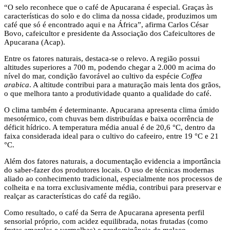
“O selo reconhece que o café de Apucarana é especial. Graças às
características do solo e do clima da nossa cidade, produzimos um
café que só é encontrado aqui e na África”, afirma Carlos César
Bovo, cafeicultor e presidente da Associação dos Cafeicultores de
Apucarana (Acap).
Entre os fatores naturais, destaca-se o relevo. A região possui
altitudes superiores a 700 m, podendo chegar a 2.000 m acima do
nível do mar, condição favorável ao cultivo da espécie
Coffea
arabica
. A altitude contribui para a maturação mais lenta dos grãos,
o que melhora tanto a produtividade quanto a qualidade do café.
O clima também é determinante. Apucarana apresenta clima úmido
mesotérmico, com chuvas bem distribuídas e baixa ocorrência de
déficit hídrico. A temperatura média anual é de 20,6 °C, dentro da
faixa considerada ideal para o cultivo do cafeeiro, entre 19 °C e 21
°C.
Além dos fatores naturais, a documentação evidencia a importância
do saber-fazer dos produtores locais. O uso de técnicas modernas
aliado ao conhecimento tradicional, especialmente nos processos de
colheita e na torra exclusivamente média, contribui para preservar e
realçar as características do café da região.
Como resultado, o café da Serra de Apucarana apresenta perfil
sensorial próprio, com acidez equilibrada, notas frutadas (como
frutas amarelas e vermelhas) e predominância de melaço.