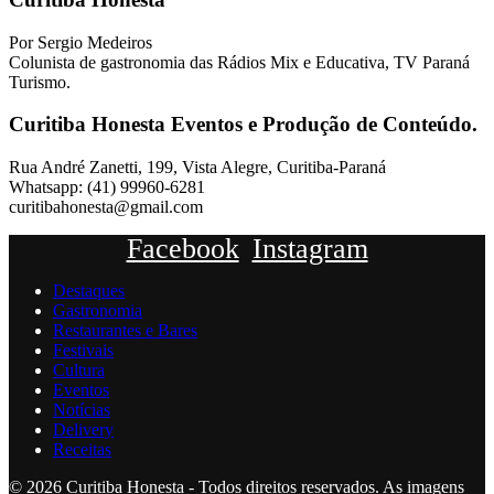
Por Sergio Medeiros
Colunista de gastronomia das Rádios Mix e Educativa, TV Paraná
Turismo.
Curitiba Honesta Eventos e Produção de Conteúdo.
Rua André Zanetti, 199, Vista Alegre, Curitiba-Paraná
Whatsapp: (41) 99960-6281
curitibahonesta@gmail.com
Facebook
Instagram
Destaques
Gastronomia
Restaurantes e Bares
Festivais
Cultura
Eventos
Notícias
Delivery
Receitas
© 2026 Curitiba Honesta - Todos direitos reservados. As imagens