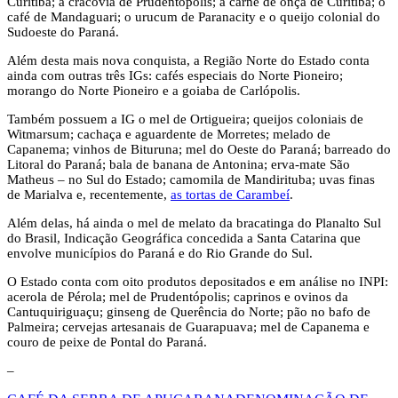
Curitiba; a cracóvia de Prudentópolis; a carne de onça de Curitiba; o
café de Mandaguari; o urucum de Paranacity e o queijo colonial do
Sudoeste do Paraná.
Além desta mais nova conquista, a Região Norte do Estado conta
ainda com outras três IGs: cafés especiais do Norte Pioneiro;
morango do Norte Pioneiro e a goiaba de Carlópolis.
Também possuem a IG o mel de Ortigueira; queijos coloniais de
Witmarsum; cachaça e aguardente de Morretes; melado de
Capanema; vinhos de Bituruna; mel do Oeste do Paraná; barreado do
Litoral do Paraná; bala de banana de Antonina; erva-mate São
Matheus – no Sul do Estado; camomila de Mandirituba; uvas finas
de Marialva e, recentemente,
as tortas de Carambeí
.
Além delas, há ainda o mel de melato da bracatinga do Planalto Sul
do Brasil, Indicação Geográfica concedida a Santa Catarina que
envolve municípios do Paraná e do Rio Grande do Sul.
O Estado conta com oito produtos depositados e em análise no INPI:
acerola de Pérola; mel de Prudentópolis; caprinos e ovinos da
Cantuquiriguaçu; ginseng de Querência do Norte; pão no bafo de
Palmeira; cervejas artesanais de Guarapuava; mel de Capanema e
couro de peixe de Pontal do Paraná.
–