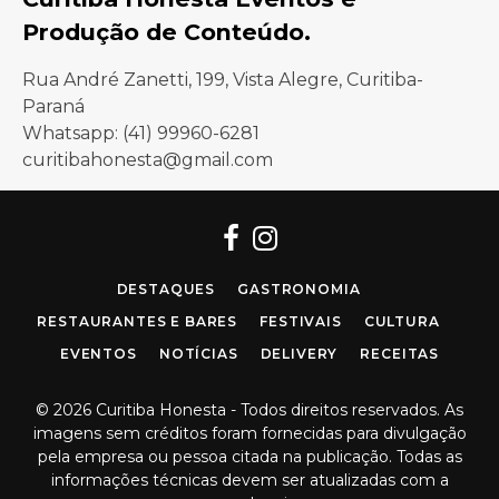
Produção de Conteúdo.
Rua André Zanetti, 199, Vista Alegre, Curitiba-
Paraná
Whatsapp: (41) 99960-6281
curitibahonesta@gmail.com
Facebook
Instagram
DESTAQUES
GASTRONOMIA
RESTAURANTES E BARES
FESTIVAIS
CULTURA
EVENTOS
NOTÍCIAS
DELIVERY
RECEITAS
© 2026 Curitiba Honesta - Todos direitos reservados. As
imagens sem créditos foram fornecidas para divulgação
pela empresa ou pessoa citada na publicação. Todas as
informações técnicas devem ser atualizadas com a