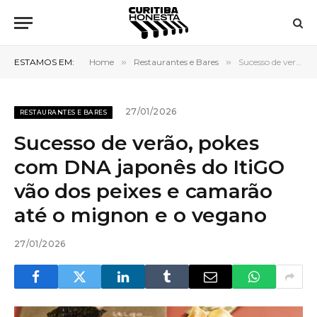
ESTAMOS EM:
Home
»
Restaurantes e Bares
»
Sucesso de verão, pokes com DNA japonês do ItiGO vão dos peixes e camarão até o mignon e o vegano
27/01/2026
RESTAURANTES E BARES
Sucesso de verão, pokes
com DNA japonês do ItiGO
vão dos peixes e camarão
até o mignon e o vegano
27/01/2026