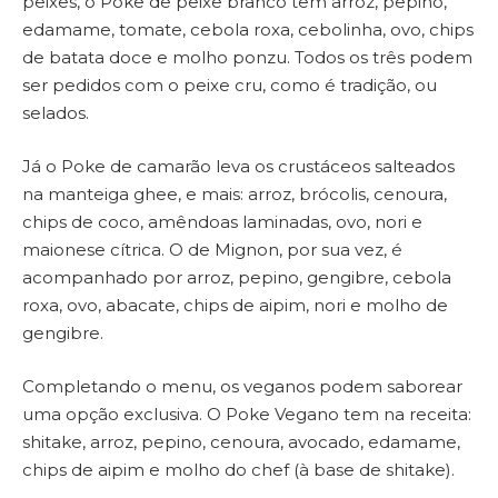
peixes, o Poke de peixe branco tem arroz, pepino,
edamame, tomate, cebola roxa, cebolinha, ovo, chips
de batata doce e molho ponzu. Todos os três podem
ser pedidos com o peixe cru, como é tradição, ou
selados.
Já o Poke de camarão leva os crustáceos salteados
na manteiga ghee, e mais: arroz, brócolis, cenoura,
chips de coco, amêndoas laminadas, ovo, nori e
maionese cítrica. O de Mignon, por sua vez, é
acompanhado por arroz, pepino, gengibre, cebola
roxa, ovo, abacate, chips de aipim, nori e molho de
gengibre.
Completando o menu, os veganos podem saborear
uma opção exclusiva. O Poke Vegano tem na receita:
shitake, arroz, pepino, cenoura, avocado, edamame,
chips de aipim e molho do chef (à base de shitake).