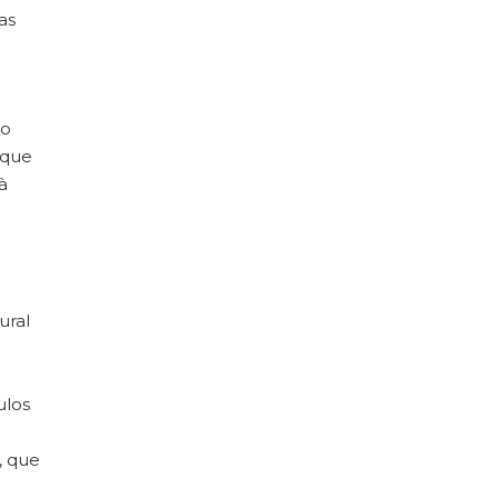
as
No
 que
à
ural
ulos
, que