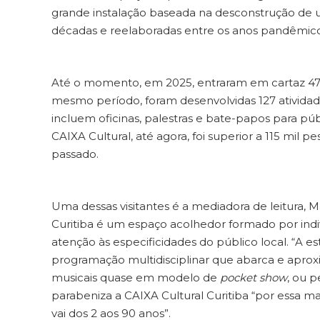
grande instalação baseada na desconstrução de u
décadas e reelaboradas entre os anos pandêmico
Até o momento, em 2025, entraram em cartaz 47 pr
mesmo período, foram desenvolvidas 127 atividad
incluem oficinas, palestras e bate-papos para pú
CAIXA Cultural, até agora, foi superior a 115 mil p
passado.
Uma dessas visitantes é a mediadora de leitura, M
Curitiba é um espaço acolhedor formado por indi
atenção às especificidades do público local. “A e
programação multidisciplinar que abarca e aprox
musicais quase em modelo de
pocket show
, ou p
parabeniza a CAIXA Cultural Curitiba “por essa m
vai dos 2 aos 90 anos”.