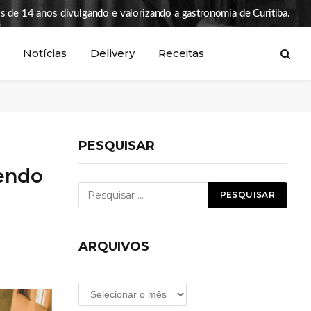
s de 14 anos divulgando e valorizando a gastronomia de Curitiba.
Notícias
Delivery
Receitas
PESQUISAR
vendo
ARQUIVOS
Arquivos