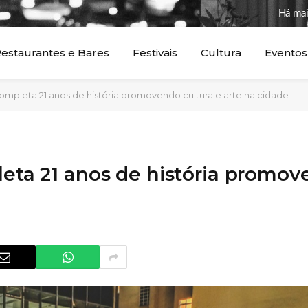
Há mai
estaurantes e Bares
Festivais
Cultura
Eventos
 Completa 21 anos de história promovendo cultura e arte na cidade
leta 21 anos de história promo