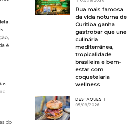
05/08/2026
Rua mais famosa
da vida noturna de
dela
,
Curitiba ganha
15
gastrobar que une
ção,
culinária
da é
mediterrânea,
tropicalidade
brasileira e bem-
estar com
coquetelaria
das
wellness
ção
DESTAQUES
05/08/2026
as do