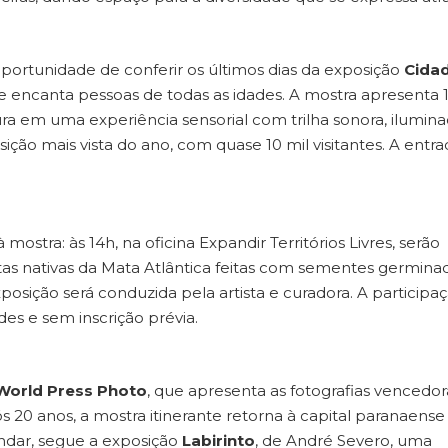
ortunidade de conferir os últimos dias da exposição
Cida
ue encanta pessoas de todas as idades. A mostra apresenta 
 em uma experiência sensorial com trilha sonora, ilumina
ição mais vista do ano, com quase 10 mil visitantes. A entra
mostra: às 14h, na oficina Expandir Territórios Livres, serão
ntas nativas da Mata Atlântica feitas com sementes germina
xposição será conduzida pela artista e curadora. A participa
ades e sem inscrição prévia.
World Press Photo
, que apresenta as fotografias vencedor
20 anos, a mostra itinerante retorna à capital paranaense
Andar, segue a exposição
Labirinto
, de André Severo, uma