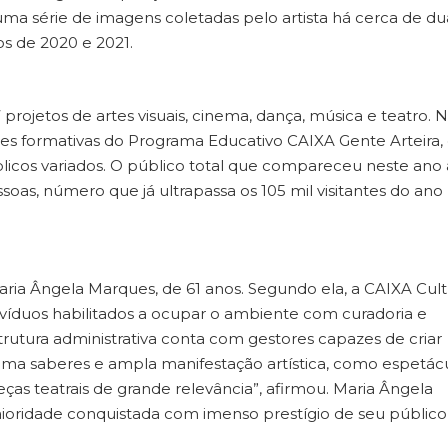
ma série de imagens coletadas pelo artista há cerca de du
s de 2020 e 2021.
ojetos de artes visuais, cinema, dança, música e teatro. 
es formativas do Programa Educativo CAIXA Gente Arteira,
blicos variados. O público total que compareceu neste ano 
essoas, número que já ultrapassa os 105 mil visitantes do ano
aria Ângela Marques, de 61 anos. Segundo ela, a CAIXA Cult
víduos habilitados a ocupar o ambiente com curadoria e
strutura administrativa conta com gestores capazes de criar
ima saberes e ampla manifestação artística, como espetác
eças teatrais de grande relevância”, afirmou. Maria Ângela
aioridade conquistada com imenso prestígio de seu público