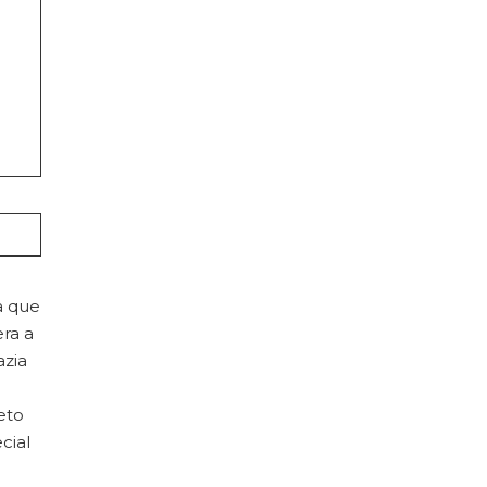
a que
era a
azia
eto
cial