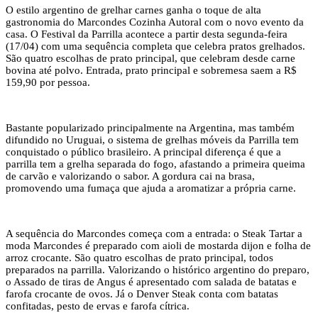
O estilo argentino de grelhar carnes ganha o toque de alta
gastronomia do Marcondes Cozinha Autoral com o novo evento da
casa. O Festival da Parrilla acontece a partir desta segunda-feira
(17/04) com uma sequência completa que celebra pratos grelhados.
São quatro escolhas de prato principal, que celebram desde carne
bovina até polvo. Entrada, prato principal e sobremesa saem a R$
159,90 por pessoa.
Bastante popularizado principalmente na Argentina, mas também
difundido no Uruguai, o sistema de grelhas móveis da Parrilla tem
conquistado o público brasileiro. A principal diferença é que a
parrilla tem a grelha separada do fogo, afastando a primeira queima
de carvão e valorizando o sabor. A gordura cai na brasa,
promovendo uma fumaça que ajuda a aromatizar a própria carne.
A sequência do Marcondes começa com a entrada: o Steak Tartar a
moda Marcondes é preparado com aioli de mostarda dijon e folha de
arroz crocante. São quatro escolhas de prato principal, todos
preparados na parrilla. Valorizando o histórico argentino do preparo,
o Assado de tiras de Angus é apresentado com salada de batatas e
farofa crocante de ovos. Já o Denver Steak conta com batatas
confitadas, pesto de ervas e farofa cítrica.