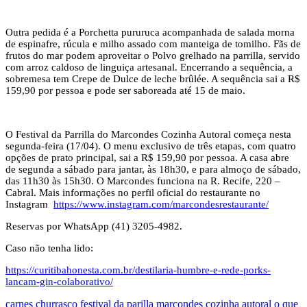
Outra pedida é a Porchetta pururuca acompanhada de salada morna
de espinafre, rúcula e milho assado com manteiga de tomilho. Fãs de
frutos do mar podem aproveitar o Polvo grelhado na parrilla, servido
com arroz caldoso de linguiça artesanal. Encerrando a sequência, a
sobremesa tem Crepe de Dulce de leche brûlée. A sequência sai a R$
159,90 por pessoa e pode ser saboreada até 15 de maio.
O Festival da Parrilla do Marcondes Cozinha Autoral começa nesta
segunda-feira (17/04). O menu exclusivo de três etapas, com quatro
opções de prato principal, sai a R$ 159,90 por pessoa. A casa abre
de segunda a sábado para jantar, às 18h30, e para almoço de sábado,
das 11h30 às 15h30. O Marcondes funciona na R. Recife, 220 –
Cabral. Mais informações no perfil oficial do restaurante no
Instagram
https://www.instagram.com/marcondesrestaurante/
Reservas por WhatsApp (41) 3205-4982.
Caso não tenha lido:
https://curitibahonesta.com.br/destilaria-humbre-e-rede-porks-
lancam-gin-colaborativo/
carnes
churrasco
festival da parilla
marcondes cozinha autoral
o que