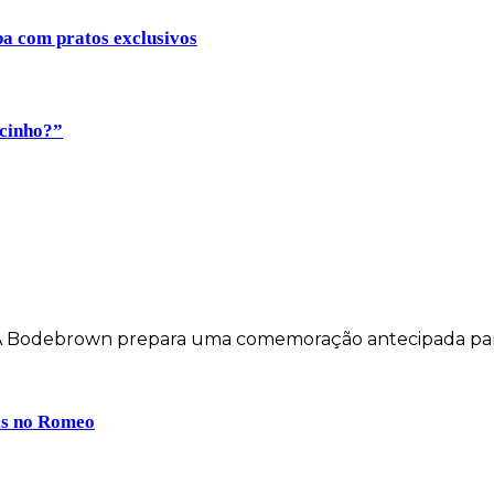
ba com pratos exclusivos
ocinho?”
 A Bodebrown prepara uma comemoração antecipada par
ais no Romeo