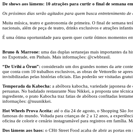
De shows aos lámens: 10 atrações para curtir o final de semana em
Os próximos dias serão agitados para quem busca entretenimento de q
Muita música, teatro e gastronomia de primeira. O final de semana te
nacionais, além de peça de teatro, drinks exclusivos e atrações infanti
É uma ótima oportunidade para quem quer curtir ótimos momentos em 
Bruno & Marrone:
uma das duplas sertanejas mais importantes da his
no Expotrade, em Pinhais. Mais informações: @cwbbrasil.
“De Urihi a Òrun”:
considerado um dos grandes nomes da arte contem
que conta com 10 trabalhos exclusivos, as obras de Vettorello se apr
invisibilizadas pelas histórias oficiais. Elas poderão ser visitadas gra
Temporada da Kabocha:
a abóbora kabocha, variedade japonesa de c
peruanas. No badalado restaurante Nuu Nikkei, a proposta une técnica
ingrediente, o prato Kabocha traz fatias de abóbora confitadas lenta
informações: @nuunikkei.
Hot Wheels Prova Aceita:
até o dia 24 de agosto, o Shopping São Jos
famosas do mundo. Voltada para crianças de 2 a 12 anos, a experiência
oficina de colorir e cenário instagramável para registros em família.
Dos lámens aos baos:
o CHō Street Food acaba de abrir as portas em