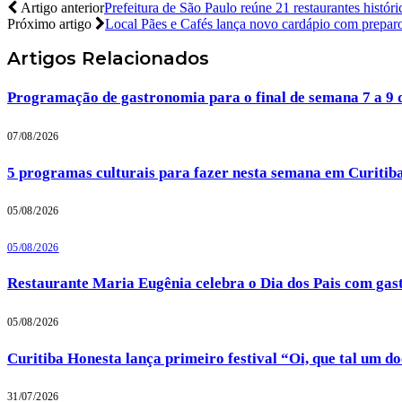
Artigo anterior
Prefeitura de São Paulo reúne 21 restaurantes histó
Próximo artigo
Local Pães e Cafés lança novo cardápio com preparo
Artigos
Relacionados
Programação de gastronomia para o final de semana 7 a 9 
07/08/2026
5 programas culturais para fazer nesta semana em Curitib
05/08/2026
05/08/2026
Restaurante Maria Eugênia celebra o Dia dos Pais com gas
05/08/2026
Curitiba Honesta lança primeiro festival “Oi, que tal um d
31/07/2026