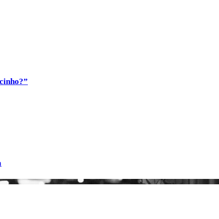
ocinho?”
a