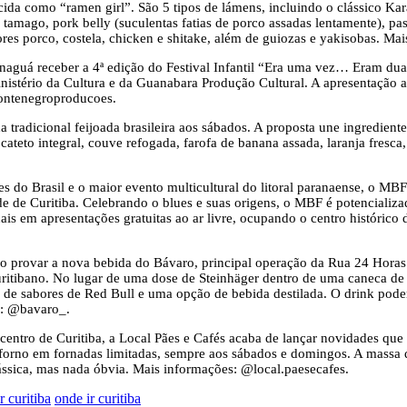
cida como “ramen girl”. São 5 tipos de lámens, incluindo o clássico K
u tamago, pork belly (suculentas fatias de porco assadas lentamente), p
bores porco, costela, chicken e shitake, além de guiozas e yakisobas. M
anaguá receber a 4ª edição do Festival Infantil “Era uma vez… Eram du
istério da Cultura e da Guanabara Produção Cultural. A apresentação aco
montenegroproducoes.
 tradicional feijoada brasileira aos sábados. A proposta une ingredient
ateto integral, couve refogada, farofa de banana assada, laranja fresca
 do Brasil e o maior evento multicultural do litoral paranaense, o MBF
e de Curitiba. Celebrando o blues e suas origens, o MBF é potencializa
onais em apresentações gratuitas ao ar livre, ocupando o centro históri
rão provar a nova bebida do Bávaro, principal operação da Rua 24 Horas
tibano. No lugar de uma dose de Steinhäger dentro de uma caneca de cho
e sabores de Red Bull e uma opção de bebida destilada. O drink poder
s: @bavaro_.
 centro de Curitiba, a Local Pães e Cafés acaba de lançar novidades que
o forno em fornadas limitadas, sempre aos sábados e domingos. A mass
ssica, mas nada óbvia. Mais informações: @local.paesecafes.
r curitiba
onde ir curitiba