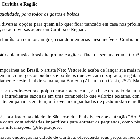
 Curitiba e Região
ualidade, para todos os gostos e bolsos
rá diversas opções para quem não quer ficar trancado em casa nos próxi
s, serão diversas ações em Curitiba e Região.
família ou com os amigos, criando memórias inesquecíveis. Confira uma
tória da música brasileira promete agitar o final de semana com a turnê
porânea no Brasil, o artista Neto Vettorello acaba de lançar sua mais 
esentam como gestos poéticos e políticos que evocam o sagrado, resgata
tuitamente neste final de semana, na Barleria (Al. Julia da Costa, 252). 
asca verde-escura e polpa densa e adocicada, é a base do prato da culi
 e ingredientes sazonais em uma composição que valoriza texturas, con
mente, empanadas em tempurá leve, acompanhadas de pesto nikkei e molh
é, localizado na cidade de São José dos Pinhais, recebe a atração “Ho
 conta com atividades imperdíveis para entreter os pequenos, como pist
 Mais informações: @shopsaojose.
 novos endereços na cidade de Curitiba, oferecendo seus preparos nos b