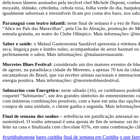
deliciosos lámens assinados pela incrível chef Michele Dupont, conhe
moyashi, shiitake, cebolinha, cebola roxa, folha verde do dia, hanjuk
igualmente saborosas e irresistíveis ficam por conta dos baos, nos sa
Paranaguá com teatro infantil:
neste final de semana é a vez de Par
“Alice no País das Maravilhas”, pela Cia do Abração, promoção do Min
entrada gratuita, no teatro do Clube Olímpico. Mais informações: @
Sabor e saúde:
o Malauí Gastronomia Saudável apresenta a releitura da
seca, linguiça paio e lombo suíno, acompanhadas de arroz basmati ou c
perfeitamente o sabor. Mais informações: @malauirestaurante.
Morretes Blues Festival:
considerado um dos maiores eventos de blues
de agosto, na paradisíaca cidade de Morretes, a apenas 70 km da cidad
encantadoras do Brasil, que vai receber artistas nacionais e internaci
energia positiva. Mais informações: @morretesbluesfestival.
Submarino com Energético:
neste sábado (16), os curitibanos pode
coquetel “Submarino”, um dos grandes símbolos do entretenimento curi
com inúmeras combinações possíveis, com a base em uma das opções d
compra de uma unidade, o cliente ganha a segunda. Mais informaçõe
Final de semana dos sonhos –
referência em panificação artesanal no
sustentável. O sonho artesanal é uma aposta de fim de semana: sai d
feito na casa e finalizada com chocolate 65%, em uma combinação clá
#curitibahonesta
bares curitiba
final de semana em Curitiba
o que faze