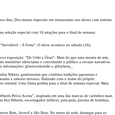
mos dias. Dos menus especiais em restaurantes aos shows com estrelas
 seleção especial com 10 atrações para o final de semana:
 “Inevitável – A Festa”. O show acontece no sábado (16),
nova exposição: “De Urihi a Òrun”. Mais do que uma mostra de arte,
ndo memórias silenciadas e convidando o público a escutar narrativas
Mais informações: @netovettorello e @barleria_.
nária Nikkei, gastronomia que combina tradições japonesas e
trastes e sabores terrosos. Batizado com o nome do próprio
o oriental. Uma ótima pedida para o final de semana especial. Mais
t Wheels Prova Aceita”, inspirada em uma das marcas de carrinhos mais
a Hot Wheels, escorregador inflável, pula-pula, piscina de bolinhas,
airros Bate, Juvevê e São Braz. No menu da rede, destaque para os