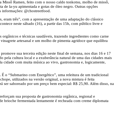
ara Missô Ramen, feito com o nosso caldo tonkotsu, molho de missô,
asta de la-yu apimentada e gotas de óleo negro. Outras opções
ais informações: @chostreetfood.
as, eram três”, com a apresentação de uma adaptação do clássico
ntece neste sábado (16), a partir das 15h, com público livre e
es orgânicos e técnicas saudáveis, trazendo ingredientes como carne
, vinagrete artesanal e um molho de pimenta agridoce que equilibra
 promove sua terceira edição neste final de semana, nos dias 16 e 17
do pela cultura local e a exuberância natural de uma das cidades mais
co da cidade com muita música ao vivo, gastronomia e, logicamente,
. É o “Submarino com Energético”, uma releitura de um tradicional
pe, utilizados na versão original, a nova mistura é feita
á ser saboreado por um preço bem especial: R$ 25,90. Além disso, na
 reforçam sua proposta de gastronomia orgânica, regional e
a de brioche fermentada lentamente é recheada com creme diplomata