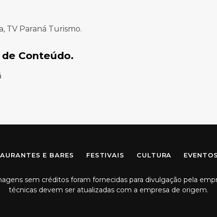
a, TV Paraná Turismo.
 de Conteúdo.
á
Facebook
Instagram
AURANTES E BARES
FESTIVAIS
CULTURA
EVENTO
imagens sem créditos foram fornecidas para divulgação pela emp
técnicas devem ser atualizadas com a empresa de origem.