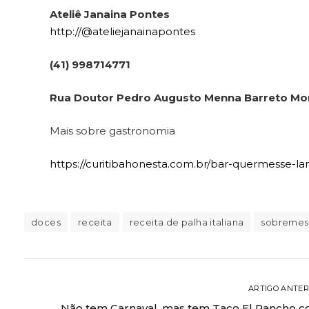
Ateliê Janaina Pontes
http://@ateliejanainapontes
(41) 998714771
Rua Doutor Pedro Augusto Menna Barreto Moncl
Mais sobre gastronomia
https://curitibahonesta.com.br/bar-quermesse-la
doces
receita
receita de palha italiana
sobremes
ARTIGO ANTER
Não tem Carnaval, mas tem Taco El Pancho 