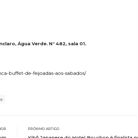
aro, Água Verde. N° 482, sala 01.
nca-buffet-de-feijoadas-aos-sabados/
a
IOR
PRÓXIMO ARTIGO
com
Kibô Japanese do Hotel Bourbon é finalista n