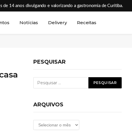
s de 14 anos divulgando e valorizando a gastronomia de Curitiba.
ntos
Notícias
Delivery
Receitas
PESQUISAR
 casa
ARQUIVOS
Arquivos