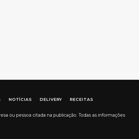
S
NOTÍCIAS
DELIVERY
RECEITAS
resa ou pessoa citada na publicação. Todas as informações