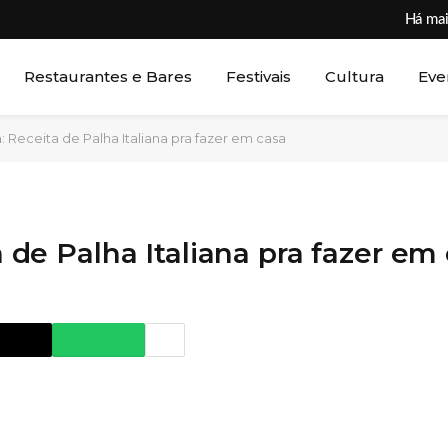
Há mai
Restaurantes e Bares
Festivais
Cultura
Eve
a: Receita de Palha Italiana pra fazer em casa
a de Palha Italiana pra fazer em