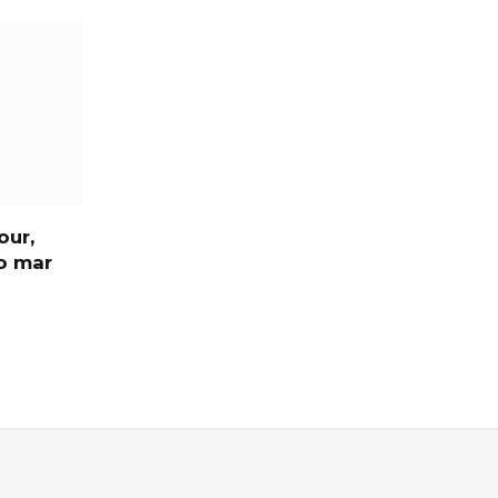
our,
o mar