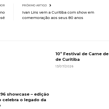
IOR
PRÓXIMO ARTIGO
 no
Ivan Lins vem a Curitiba com show em
osé
comemoração aos seus 80 anos
10º Festival de Carne d
de Curitiba
13/07/2026
 96 showcase – edição
o celebra o legado da
e