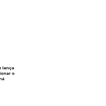
e lança
ionar o
aná