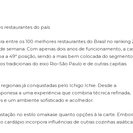
s restaurantes do país
ra entre os 100 melhores restaurantes do Brasil no ranking
m de semana. Com apenas dois anos de funcionamento, a ca
upa a 49ª posição, sendo a mais bem colocada do segment
 tradicionais do eixo Rio–São Paulo e de outras capitais
egionais já conquistadas pelo Ichigo Ichie. Desde a
 japonesa a uma experiência que combina técnica refinada,
es e um ambiente sofisticado e acolhedor.
stação no estilo omakase quanto opções à la carte. Embor
o cardápio incorpora influências de outras cozinhas asiática