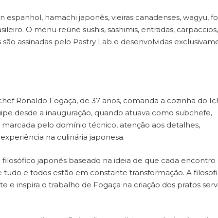
in espanhol, hamachi japonês, vieiras canadenses, wagyu, fo
sileiro. O menu reúne sushis, sashimis, entradas, carpaccios,
s são assinadas pelo Pastry Lab e desenvolvidas exclusivam
chef Ronaldo Fogaça, de 37 anos, comanda a cozinha do Ic
uipe desde a inauguração, quando atuava como subchefe,
 marcada pelo domínio técnico, atenção aos detalhes,
experiência na culinária japonesa.
 filosófico japonês baseado na ideia de que cada encontro
e tudo e todos estão em constante transformação. A filosof
e inspira o trabalho de Fogaça na criação dos pratos serv