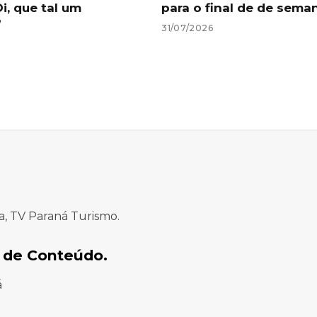
Oi, que tal um
para o final de de sema
”
31/07/2026
a, TV Paraná Turismo.
 de Conteúdo.
á