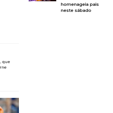
homenageia pais
neste sábado
s, que
arne