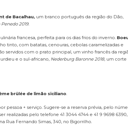
nt de Bacalhau,
um branco português da região do Dão,
 Penedo 2019.
ulinária francesa, perfeita para os dias frios do inverno.
Boe
ho tinto, com batatas, cenouras, cebolas caramelizadas e
 servidos com o prato principal, um vinho francês da regi
urdieu
e o sul-africano,
Nederburg Baronne 2018,
um corte
me brûlée de limão siciliano
.
 pessoa + serviço. Sugere-se a reserva prévia, pelo núme
r realizadas pelo telefone 41 3044 4744 e 41 9 9698 6390,
 na Rua Fernando Simas, 340, no Bigorrilho.