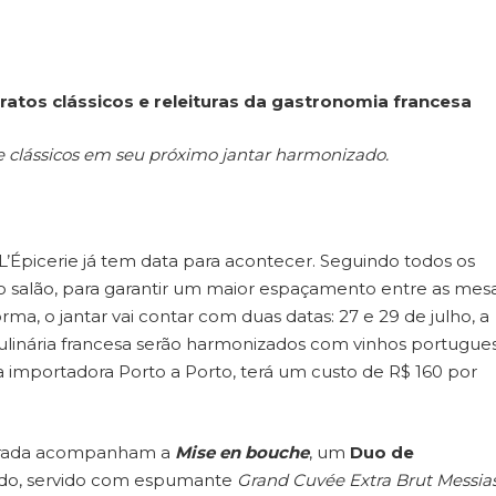
atos clássicos e releituras da gastronomia francesa
s de clássicos em seu próximo jantar harmonizado.
 L’Épicerie já tem data para acontecer. Seguindo todos os
o salão, para garantir um maior espaçamento entre as mesa
rma, o jantar vai contar com duas datas: 27 e 29 de julho, a
 culinária francesa serão harmonizados com vinhos portugues
 a importadora Porto a Porto, terá um custo de R$ 160 por
airrada acompanham a
Mise en bouche
, um
Duo de
ado, servido com espumante
Grand Cuvée Extra Brut Messia