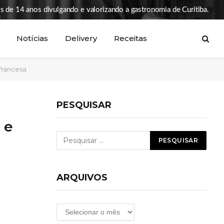
s de 14 anos divulgando e valorizando a gastronomia de Curitiba.
Notícias
Delivery
Receitas
francesa
PESQUISAR
 e
ARQUIVOS
Arquivos