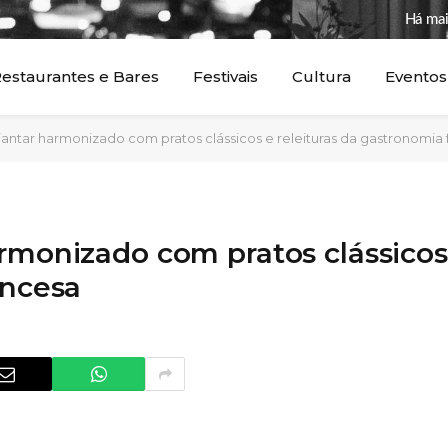
Há mai
estaurantes e Bares
Festivais
Cultura
Eventos
jantar harmonizado com pratos clássicos e releituras da gastronomia 
armonizado com pratos clássicos
ancesa