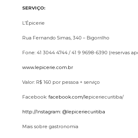
SERVIÇO:
L’Épicerie
Rua Fernando Simas, 340 – Bigorrilho
Fone: 41 3044 4744 / 41 9 9698-6390 (reservas apó
www.lepicerie.com.br
Valor: R$ 160 por pessoa + serviço
Facebook:
facebook.com/le
piceriecuritiba/
http://Instagram: @lepiceriecuritiba
Mais sobre gastronomia