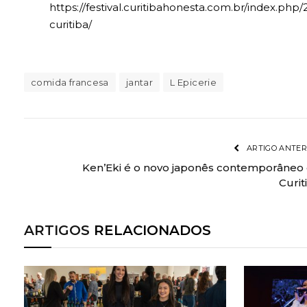
https://festival.curitibahonesta.com.br/index.p
curitiba/
comida francesa
jantar
L Epicerie
ARTIGO ANTER
Ken’Eki é o novo japonês contemporâneo
Curit
ARTIGOS
RELACIONADOS