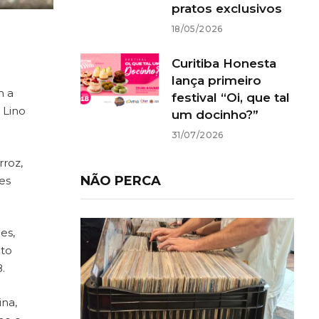
pratos exclusivos
18/05/2026
Curitiba Honesta
lança primeiro
m a
festival “Oi, que tal
 Lino
um docinho?”
31/07/2026
rroz,
NÃO PERCA
ses
es,
ito
.
na,