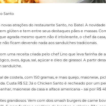
no Santo
ovas atrações do restaurante Santo, no Batel. A novidade
sem glúten e tem entre seus destaques pães e massas. Co
que agrada mesmo quem não é intolerante, o chef da casa,
e não ficam devendo nada aos sanduíches tradicionais.
m uma receita criada pelo chef Lino que leva farinha de a
ico, ovos, água, sal, açúcar e óleo de girassol. A partir des
m sanduíche.
de costela, com 150 gramas, e mais queijo, maionese, picl
lada. Custa R$ 52. Já o Chicken Santo é recheado por um pe
har, maionese da casa e alface americana – sai por R$ 48
tes grandiosos. Vem com dois smash burgers de carne bovi