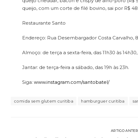
queijo cheddar, bacon e crispy de alho-poró (R$ 59
queijo, com um corte de filé bovino, sai por R$ 48
Restaurante Santo
Endereço: Rua Desembargador Costa Carvalho, 89 
Almoço: de terça a sexta-feira, das 11h30 às 14h3
Jantar: de terça-feira a sábado, das 19h às 23h.
Siga:
www.instagram.com/santobatel/
comida sem glutem curitiba
hamburguer curitiba
sa
ARTIGO ANTER