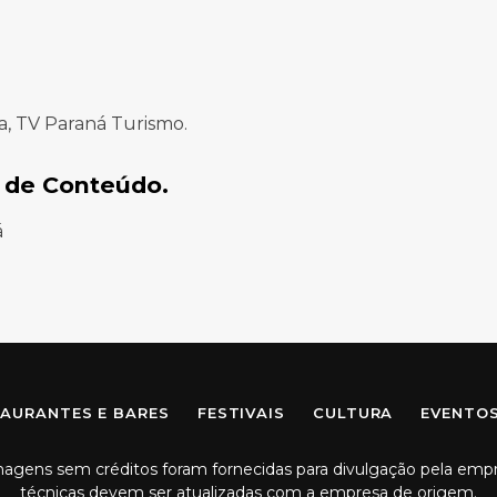
a, TV Paraná Turismo.
 de Conteúdo.
á
Facebook
Instagram
AURANTES E BARES
FESTIVAIS
CULTURA
EVENTO
imagens sem créditos foram fornecidas para divulgação pela emp
técnicas devem ser atualizadas com a empresa de origem.