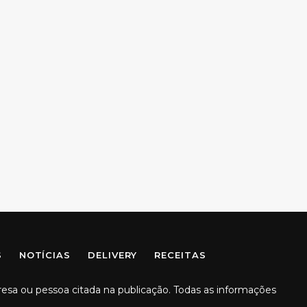
S
NOTÍCIAS
DELIVERY
RECEITAS
resa ou pessoa citada na publicação. Todas as informações