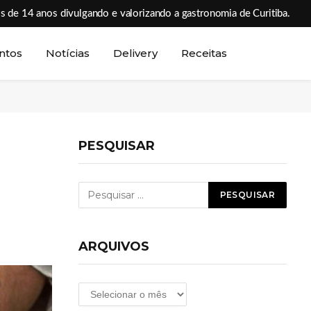
s de 14 anos divulgando e valorizando a gastronomia de Curitiba.
ntos
Notícias
Delivery
Receitas
PESQUISAR
ARQUIVOS
Arquivos