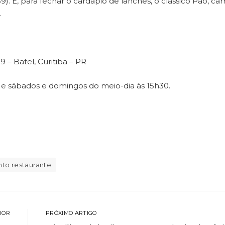
). E, para fechar o cardápio de lanches, o clássico Pão, car
.
– Batel, Curitiba – PR
0, e sábados e domingos do meio-dia às 15h30.
nto restaurante
IOR
PRÓXIMO ARTIGO