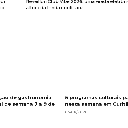
our
Réveillon Club Vibe 2026: uma virada eletrôni
eco
altura da lenda curitibana
ção de gastronomia
5 programas culturais p
al de semana 7 a 9 de
nesta semana em Curiti
05/08/2026