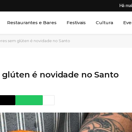
Há mai
Restaurantes e Bares
Festivais
Cultura
Eve
res sem glúten é novidade no Santo
glúten é novidade no Santo