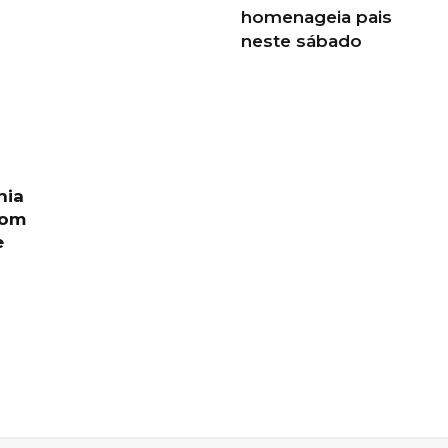
homenageia pais
neste sábado
nia
com
e
a