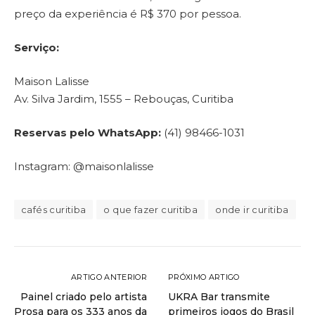
preço da experiência é R$ 370 por pessoa.
Serviço:
Maison Lalisse
Av. Silva Jardim, 1555 – Rebouças, Curitiba
Reservas pelo WhatsApp:
(41) 98466-1031
Instagram: @maisonlalisse
cafés curitiba
o que fazer curitiba
onde ir curitiba
ARTIGO ANTERIOR
PRÓXIMO ARTIGO
Painel criado pelo artista
UKRA Bar transmite
Prosa para os 333 anos da
primeiros jogos do Brasil