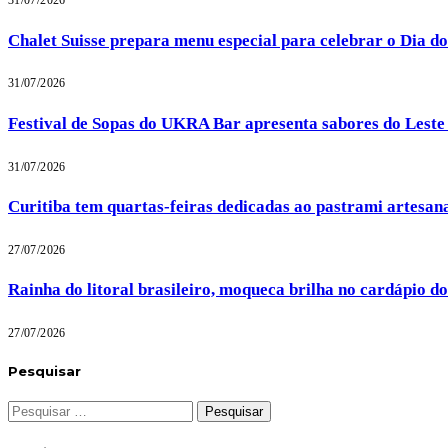
31/07/2026
Chalet Suisse prepara menu especial para celebrar o Dia d
31/07/2026
Festival de Sopas do UKRA Bar apresenta sabores do Lest
31/07/2026
Curitiba tem quartas-feiras dedicadas ao pastrami artesa
27/07/2026
Rainha do litoral brasileiro, moqueca brilha no cardápio 
27/07/2026
Pesquisar
Pesquisar
por: