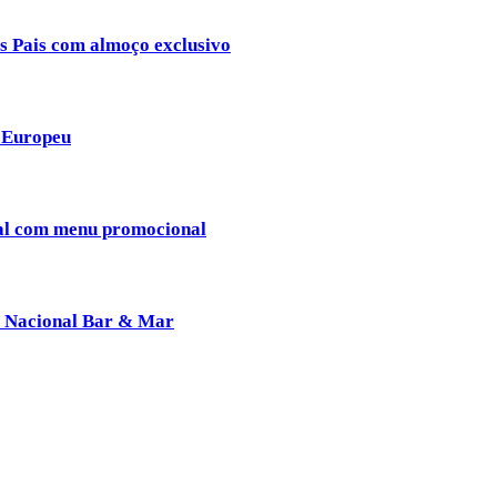
os Pais com almoço exclusivo
e Europeu
nal com menu promocional
do Nacional Bar & Mar