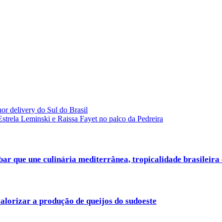
or delivery do Sul do Brasil
strela Leminski e Raissa Fayet no palco da Pedreira
ar que une culinária mediterrânea, tropicalidade brasileira
alorizar a produção de queijos do sudoeste