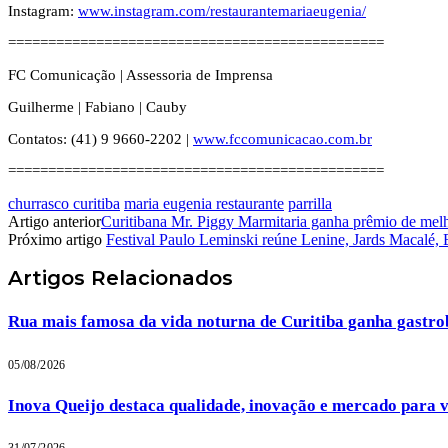
Instagram:
www.instagram.com/restaurantemariaeugenia/
===============================================
FC Comunicação | Assessoria de Imprensa
Guilherme | Fabiano | Cauby
Contatos: (41) 9 9660-2202 |
www.fccomunicacao.com.br
===============================================
churrasco curitiba
maria eugenia restaurante
parrilla
Artigo anterior
Curitibana Mr. Piggy Marmitaria ganha prêmio de melh
Próximo artigo
Festival Paulo Leminski reúne Lenine, Jards Macalé, E
Artigos
Relacionados
Rua mais famosa da vida noturna de Curitiba ganha gastrob
05/08/2026
Inova Queijo destaca qualidade, inovação e mercado para v