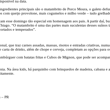
sponível na data.
rês ingredientes principais são o matambrito de Porco Moura, o galeto 
s com queijo provolone, mais cogumelos e milho verde – tudo grelhad
rcam esse domingo tão especial em homenagem aos pais. A partir daí, 
iago. “O matambrito é uma das partes mais suculentas desses suínos tão
 cortados e temperados”.
l, que traz carnes assadas, massas, risotos e entradas criativas, numa 
e carta de drinks, além de chope e cerveja, completam as opções para os
mbúrguer com batatas fritas e Cubos de Mignon, que pode ser acompanha
ia. Na área kids, há parquinho com brinquedos de madeira, cabana e am
itamente.
a – PR