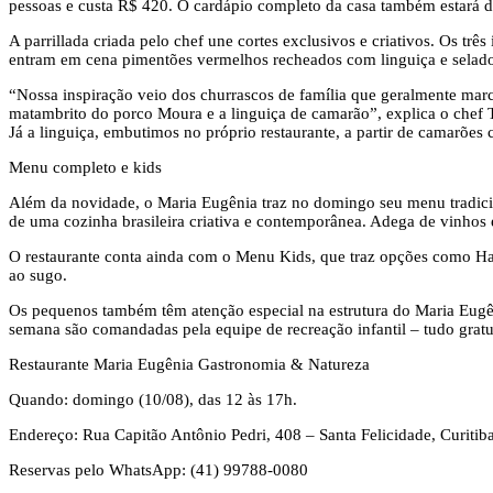
pessoas e custa R$ 420. O cardápio completo da casa também estará di
A parrillada criada pelo chef une cortes exclusivos e criativos. Os t
entram em cena pimentões vermelhos recheados com linguiça e selado
“Nossa inspiração veio dos churrascos de família que geralmente ma
matambrito do porco Moura e a linguiça de camarão”, explica o chef Th
Já a linguiça, embutimos no próprio restaurante, a partir de camarões
Menu completo e kids
Além da novidade, o Maria Eugênia traz no domingo seu menu tradiciona
de uma cozinha brasileira criativa e contemporânea. Adega de vinhos 
O restaurante conta ainda com o Menu Kids, que traz opções como Ha
ao sugo.
Os pequenos também têm atenção especial na estrutura do Maria Eugên
semana são comandadas pela equipe de recreação infantil – tudo gratu
Restaurante Maria Eugênia Gastronomia & Natureza
Quando: domingo (10/08), das 12 às 17h.
Endereço: Rua Capitão Antônio Pedri, 408 – Santa Felicidade, Curitib
Reservas pelo WhatsApp: (41) 99788-0080