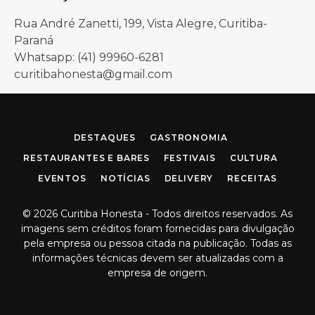
Rua André Zanetti, 199, Vista Alegre, Curitiba-
Paraná
Whatsapp: (41) 99960-6281
curitibahonesta@gmail.com
Facebook
Instagram
DESTAQUES
GASTRONOMIA
RESTAURANTES E BARES
FESTIVAIS
CULTURA
EVENTOS
NOTÍCIAS
DELIVERY
RECEITAS
© 2026 Curitiba Honesta - Todos direitos reservados. As
imagens sem créditos foram fornecidas para divulgação
pela empresa ou pessoa citada na publicação. Todas as
informações técnicas devem ser atualizadas com a
empresa de origem.