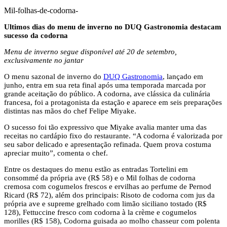
Mil-folhas-de-codorna-
Ultimos dias do menu de inverno no DUQ Gastronomia destacam
sucesso da codorna
Menu de inverno segue disponível até 20 de setembro,
exclusivamente no jantar
O menu sazonal de inverno do
DUQ Gastronomia
, lançado em
junho, entra em sua reta final após uma temporada marcada por
grande aceitação do público. A codorna, ave clássica da culinária
francesa, foi a protagonista da estação e aparece em seis preparações
distintas nas mãos do chef Felipe Miyake.
O sucesso foi tão expressivo que Miyake avalia manter uma das
receitas no cardápio fixo do restaurante. “A codorna é valorizada por
seu sabor delicado e apresentação refinada. Quem prova costuma
apreciar muito”, comenta o chef.
Entre os destaques do menu estão as entradas Tortelini em
consommé da própria ave (R$ 58) e o Mil folhas de codorna
cremosa com cogumelos frescos e ervilhas ao perfume de Pernod
Ricard (R$ 72), além dos principais: Risoto de codorna com jus da
própria ave e supreme grelhado com limão siciliano tostado (R$
128), Fettuccine fresco com codorna à la crème e cogumelos
morilles (R$ 158), Codorna guisada ao molho chasseur com polenta