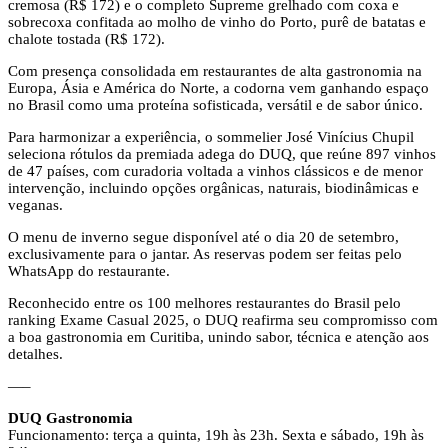
cremosa (R$ 172) e o completo Supreme grelhado com coxa e
sobrecoxa confitada ao molho de vinho do Porto, purê de batatas e
chalote tostada (R$ 172).
Com presença consolidada em restaurantes de alta gastronomia na
Europa, Ásia e América do Norte, a codorna vem ganhando espaço
no Brasil como uma proteína sofisticada, versátil e de sabor único.
Para harmonizar a experiência, o sommelier José Vinícius Chupil
seleciona rótulos da premiada adega do DUQ, que reúne 897 vinhos
de 47 países, com curadoria voltada a vinhos clássicos e de menor
intervenção, incluindo opções orgânicas, naturais, biodinâmicas e
veganas.
O menu de inverno segue disponível até o dia 20 de setembro,
exclusivamente para o jantar. As reservas podem ser feitas pelo
WhatsApp do restaurante.
Reconhecido entre os 100 melhores restaurantes do Brasil pelo
ranking Exame Casual 2025, o DUQ reafirma seu compromisso com
a boa gastronomia em Curitiba, unindo sabor, técnica e atenção aos
detalhes.
—–
DUQ Gastronomia
Funcionamento: terça a quinta, 19h às 23h. Sexta e sábado, 19h às