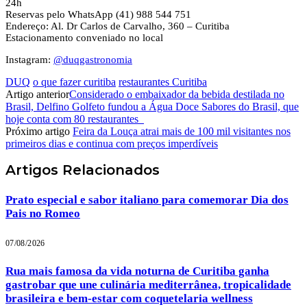
24h
Reservas pelo WhatsApp (41) 988 544 751
Endereço: Al. Dr Carlos de Carvalho, 360 – Curitiba
Estacionamento conveniado no local
Instagram:
@duqgastronomia
DUQ
o que fazer curitiba
restaurantes Curitiba
Artigo anterior
Considerado o embaixador da bebida destilada no
Brasil, Delfino Golfeto fundou a Água Doce Sabores do Brasil, que
hoje conta com 80 restaurantes
Próximo artigo
Feira da Louça atrai mais de 100 mil visitantes nos
primeiros dias e continua com preços imperdíveis
Artigos
Relacionados
Prato especial e sabor italiano para comemorar Dia dos
Pais no Romeo
07/08/2026
Rua mais famosa da vida noturna de Curitiba ganha
gastrobar que une culinária mediterrânea, tropicalidade
brasileira e bem-estar com coquetelaria wellness