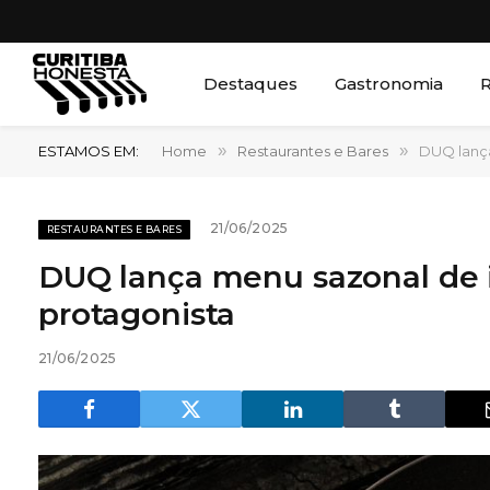
Destaques
Gastronomia
R
ESTAMOS EM:
Home
»
Restaurantes e Bares
»
DUQ lanç
21/06/2025
RESTAURANTES E BARES
DUQ lança menu sazonal de
protagonista
21/06/2025