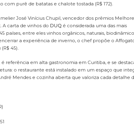
o com purê de batatas e chalote tostada (R$ 172).
melier José Vinícius Chupil, vencedor dos prêmios Melhore
 A carta de vinhos do
DUQ
é considerada uma das mais
5 países, entre eles vinhos orgânicos, naturais, biodinâmico
ncerrar a experiência de inverno, o chef propõe o Affogat
 (R$ 45).
Q
é referência em alta gastronomia em Curitiba, e se destac
ura: o restaurante está instalado em um espaço que inte
 André Mendes e cozinha aberta que valoriza cada detalhe 
R)
51