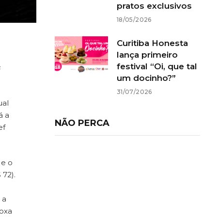
pratos exclusivos
18/05/2026
Curitiba Honesta
lança primeiro
festival “Oi, que tal
um docinho?”
31/07/2026
ual
á a
NÃO PERCA
ef
 e o
 72).
 a
oxa