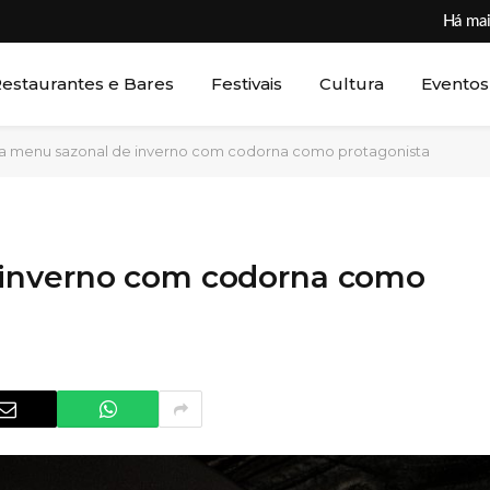
Há mai
estaurantes e Bares
Festivais
Cultura
Eventos
a menu sazonal de inverno com codorna como protagonista
 inverno com codorna como