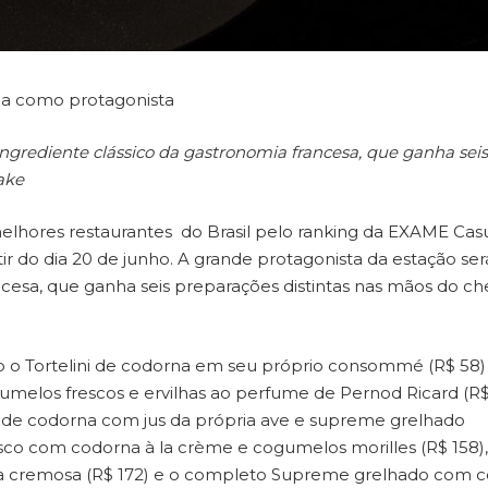
a como protagonista
ingrediente clássico da gastronomia francesa, que ganha seis
ake
melhores restaurantes do Brasil pelo ranking da EXAME Cas
r do dia 20 de junho. A grande protagonista da estação ser
ncesa, que ganha seis preparações distintas nas mãos do ch
o o Tortelini de codorna em seu próprio consommé (R$ 58)
melos frescos e ervilhas ao perfume de Pernod Ricard (R$
to de codorna com jus da própria ave e supreme grelhado
fresco com codorna à la crème e cogumelos morilles (R$ 158),
a cremosa (R$ 172) e o completo Supreme grelhado com c