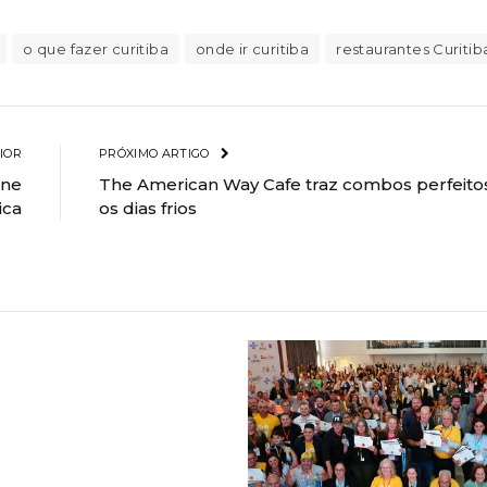
o que fazer curitiba
onde ir curitiba
restaurantes Curitib
IOR
PRÓXIMO ARTIGO
une
The American Way Cafe traz combos perfeito
ica
os dias frios