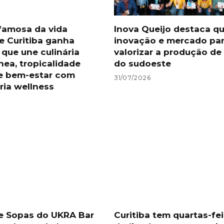
famosa da vida
Inova Queijo destaca qu
e Curitiba ganha
inovação e mercado pa
 que une culinária
valorizar a produção de
nea, tropicalidade
do sudoeste
a e bem-estar com
31/07/2026
ria wellness
de Sopas do UKRA Bar
Curitiba tem quartas-fei