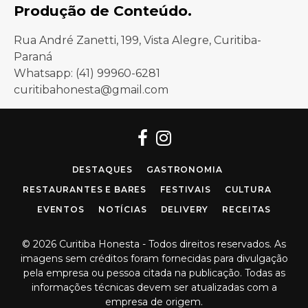
Produção de Conteúdo.
Rua André Zanetti, 199, Vista Alegre, Curitiba-
Paraná
Whatsapp: (41) 99960-6281
curitibahonesta@gmail.com
Facebook
Instagram
DESTAQUES
GASTRONOMIA
RESTAURANTES E BARES
FESTIVAIS
CULTURA
EVENTOS
NOTÍCIAS
DELIVERY
RECEITAS
© 2026 Curitiba Honesta - Todos direitos reservados. As
imagens sem créditos foram fornecidas para divulgação
pela empresa ou pessoa citada na publicação. Todas as
informações técnicas devem ser atualizadas com a
empresa de origem.