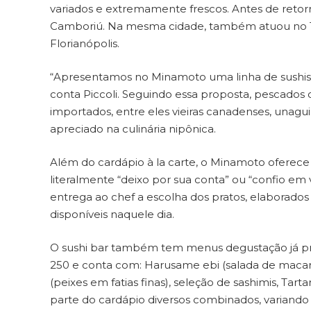
variados e extremamente frescos. Antes de retorn
Camboriú. Na mesma cidade, também atuou no Te
Florianópolis.
“Apresentamos no Minamoto uma linha de sushis 
conta Piccoli. Seguindo essa proposta, pescados
importados, entre eles vieiras canadenses, unag
apreciado na culinária nipônica.
Além do cardápio à la carte, o Minamoto oferec
literalmente “deixo por sua conta” ou “confio em 
entrega ao chef a escolha dos pratos, elaborados
disponíveis naquele dia.
O sushi bar também tem menus degustação já pre
250 e conta com: Harusame ebi (salada de macar
(peixes em fatias finas), seleção de sashimis, Tar
parte do cardápio diversos combinados, variando 