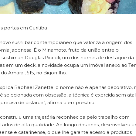
 portas em Curitiba
 um novo sushi bar contemporâneo que valoriza a origem dos
nomia japonesa. É o Minamoto, fruto da união entre o
 o sushiman Douglas Piccoli, um dos nomes de destaque da
sas em um deck, a novidade ocupa um imóvel anexo ao Ter
o Amaral, 515, no Bigorrilho.
xplica Raphael Zanette, o nome não é apenas decorativo,
a é selecionada com obsessão, a técnica é exercida sem ata
precisa de disfarce”, afirma o empresário.
i construiu uma trajetória reconhecida pelo trabalho com
ortados de alta qualidade. Ao longo dos anos, desenvolveu 
aense e catarinense, o que lhe garante acesso a produtos