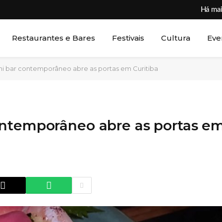
Há mai
Restaurantes e Bares
Festivais
Cultura
Eve
i bar contemporâneo abre as portas em Curitiba
ontemporâneo abre as portas e