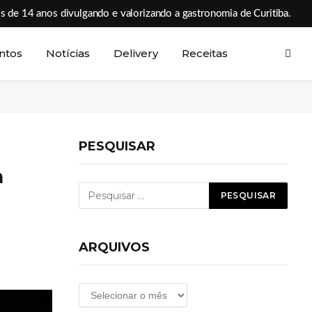
s de 14 anos divulgando e valorizando a gastronomia de Curitiba.
ntos
Notícias
Delivery
Receitas
PESQUISAR
m
ARQUIVOS
Arquivos