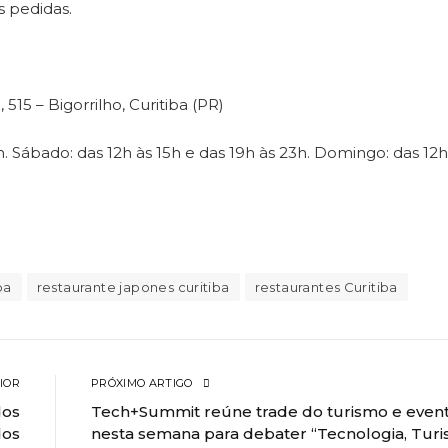
s pedidas.
5 – Bigorrilho, Curitiba (PR)
h. Sábado: das 12h às 15h e das 19h às 23h. Domingo: das 12h
ba
restaurante japones curitiba
restaurantes Curitiba
IOR
PRÓXIMO ARTIGO
dos
Tech+Summit reúne trade do turismo e even
os
nesta semana para debater “Tecnologia, Tur