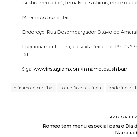
(sushis enrolados), temakis e sashimis, entre outra
Minamoto Sushi Bar
Endereço: Rua Desembargador Otávio do Amaral, 51
Funcionamento: Terça a sexta-feira: das 19h às 23
15h
Siga:
www.instagram.com/minamotosushibar/
minamoto curitiba
o que fazer curitiba
onde ir curiti
ARTIGO ANTER
Romeo tem menu especial para o Dia 
Namorad