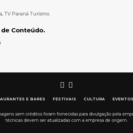
a, TV Paraná Turismo.
 de Conteúdo.
á
Facebook
Instagram
AURANTES E BARES
FESTIVAIS
CULTURA
EVENTO
imagens sem créditos foram fornecidas para divulgação pela emp
técnicas devem ser atualizadas com a empresa de origem.