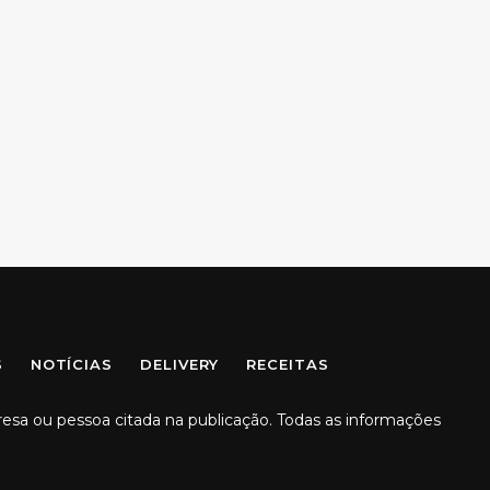
S
NOTÍCIAS
DELIVERY
RECEITAS
resa ou pessoa citada na publicação. Todas as informações