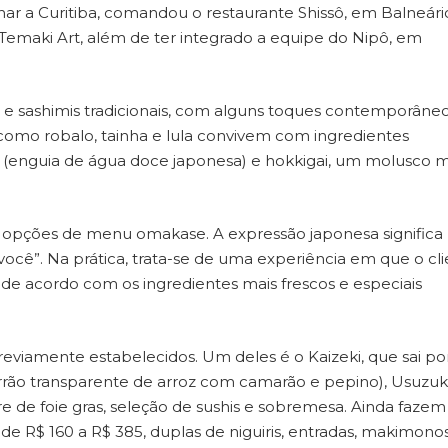
ar a Curitiba, comandou o restaurante Shissô, em Balneári
maki Art, além de ter integrado a equipe do Nipô, em
e sashimis tradicionais, com alguns toques contemporâneo
 como robalo, tainha e lula convivem com ingredientes
ui (enguia de água doce japonesa) e hokkigai, um molusco 
e opções de menu omakase. A expressão japonesa significa
você”. Na prática, trata-se de uma experiência em que o cl
 de acordo com os ingredientes mais frescos e especiais
viamente estabelecidos. Um deles é o Kaizeki, que sai po
rão transparente de arroz com camarão e pepino), Usuzuk
tare de foie gras, seleção de sushis e sobremesa. Ainda fazem
de R$ 160 a R$ 385, duplas de niguiris, entradas, makimono