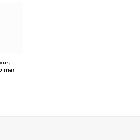
our,
o mar