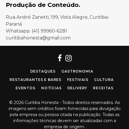
Produção de Conteúdo.
Rua André Zanetti, 199, Vista Alegre, Curitiba-
Paraná
Whatsapp: (41) 99960-6281
curitibahonesta@gmail.com
Facebook
Instagram
DESTAQUES
GASTRONOMIA
RESTAURANTES E BARES
FESTIVAIS
CULTURA
EVENTOS
NOTÍCIAS
DELIVERY
RECEITAS
© 2026 Curitiba Honesta - Todos direitos reservados. As
imagens sem créditos foram fornecidas para divulgação
pela empresa ou pessoa citada na publicação. Todas as
informações técnicas devem ser atualizadas com a
empresa de origem.