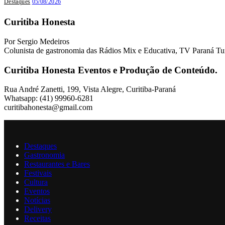
Destaques
05/08/2026
Curitiba Honesta
Por Sergio Medeiros
Colunista de gastronomia das Rádios Mix e Educativa, TV Paraná Tu
Curitiba Honesta Eventos e Produção de Conteúdo.
Rua André Zanetti, 199, Vista Alegre, Curitiba-Paraná
Whatsapp: (41) 99960-6281
curitibahonesta@gmail.com
Destaques
Gastronomia
Restaurantes e Bares
Festivais
Cultura
Eventos
Notícias
Delivery
Receitas