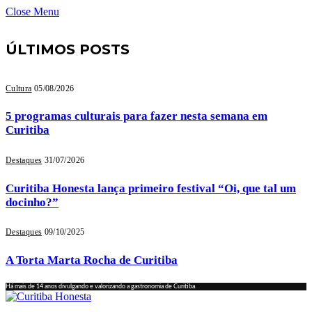
Close Menu
ÚLTIMOS POSTS
Cultura
05/08/2026
5 programas culturais para fazer nesta semana em
Curitiba
Destaques
31/07/2026
Curitiba Honesta lança primeiro festival “Oi, que tal um
docinho?”
Destaques
09/10/2025
A Torta Marta Rocha de Curitiba
Há mais de 14 anos divulgando e valorizando a gastronomia de Curitiba.