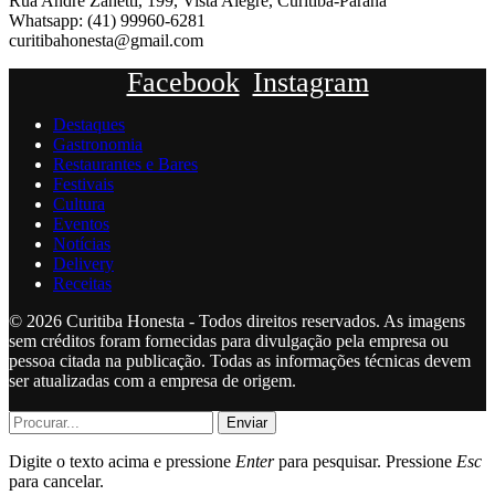
Rua André Zanetti, 199, Vista Alegre, Curitiba-Paraná
Whatsapp: (41) 99960-6281
curitibahonesta@gmail.com
Facebook
Instagram
Destaques
Gastronomia
Restaurantes e Bares
Festivais
Cultura
Eventos
Notícias
Delivery
Receitas
© 2026 Curitiba Honesta - Todos direitos reservados. As imagens
sem créditos foram fornecidas para divulgação pela empresa ou
pessoa citada na publicação. Todas as informações técnicas devem
ser atualizadas com a empresa de origem.
Enviar
Digite o texto acima e pressione
Enter
para pesquisar. Pressione
Esc
para cancelar.