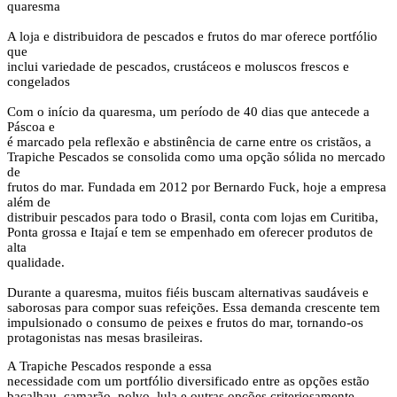
quaresma
A loja e distribuidora de pescados e frutos do mar oferece portfólio
que
inclui variedade de pescados, crustáceos e moluscos frescos e
congelados
Com o início da quaresma, um período de 40 dias que antecede a
Páscoa e
é marcado pela reflexão e abstinência de carne entre os cristãos, a
Trapiche Pescados se consolida como uma opção sólida no mercado
de
frutos do mar. Fundada em 2012 por Bernardo Fuck, hoje a empresa
além de
distribuir pescados para todo o Brasil, conta com lojas em Curitiba,
Ponta grossa e Itajaí e tem se empenhado em oferecer produtos de
alta
qualidade.
Durante a quaresma, muitos fiéis buscam alternativas saudáveis e
saborosas para compor suas refeições. Essa demanda crescente tem
impulsionado o consumo de peixes e frutos do mar, tornando-os
protagonistas nas mesas brasileiras.
A Trapiche Pescados responde a essa
necessidade com um portfólio diversificado entre as opções estão
bacalhau, camarão, polvo, lula e outras opções criteriosamente