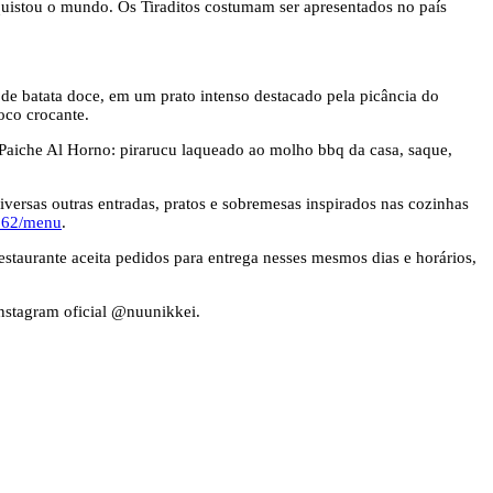
nquistou o mundo. Os Tiraditos costumam ser apresentados no país
e batata doce, em um prato intenso destacado pela picância do
oco crocante.
o Paiche Al Horno: pirarucu laqueado ao molho bbq da casa, saque,
versas outras entradas, pratos e sobremesas inspirados nas cozinhas
0162/menu
.
estaurante aceita pedidos para entrega nesses mesmos dias e horários,
Instagram oficial @nuunikkei.