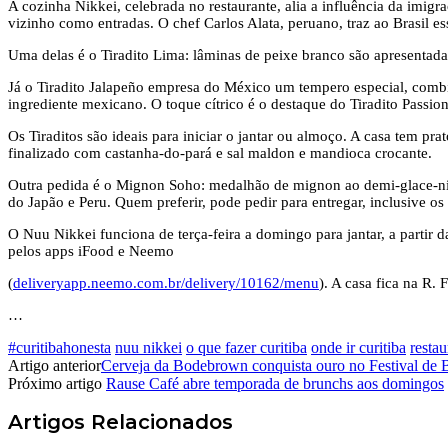
A cozinha Nikkei, celebrada no restaurante, alia a influência da imig
vizinho como entradas. O chef Carlos Alata, peruano, traz ao Brasil ess
Uma delas é o Tiradito Lima: lâminas de peixe branco são apresent
Já o Tiradito Jalapeño empresa do México um tempero especial, combi
ingrediente mexicano. O toque cítrico é o destaque do Tiradito Passio
Os Tiraditos são ideais para iniciar o jantar ou almoço. A casa tem p
finalizado com castanha-do-pará e sal maldon e mandioca crocante.
Outra pedida é o Mignon Soho: medalhão de mignon ao demi-glace-nikke
do Japão e Peru. Quem preferir, pode pedir para entregar, inclusive os 
O Nuu Nikkei funciona de terça-feira a domingo para jantar, a partir 
pelos apps iFood e Neemo
(
deliveryapp.neemo.com.br/delivery/10162/menu
). A casa fica na R.
…
#curitibahonesta
nuu nikkei
o que fazer curitiba
onde ir curitiba
restau
Artigo anterior
Cerveja da Bodebrown conquista ouro no Festival de
Próximo artigo
Rause Café abre temporada de brunchs aos domingos
Artigos
Relacionados