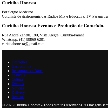
Curitiba Honesta
Por Sergio Medeiros
Colunista de gastronomia das Rádios Mix e Educativa, TV Paraná Tu
Curitiba Honesta Eventos e Produção de Conteúdo.
Rua André Zanetti, 199, Vista Alegre, Curitiba-Paraná
Whatsapp: (41) 99960-6281
curitibahonesta@gmail.com
Destaques
Gastronomia
Restaurantes e Bares
Festivais
Cultura
Eventos
Notícias
Delivery
Receitas
© 2026 Curitiba Honesta - Todos direitos reservados. As imagens sem