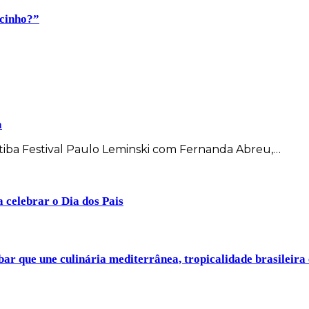
ocinho?”
a
itiba Festival Paulo Leminski com Fernanda Abreu,…
a celebrar o Dia dos Pais
ar que une culinária mediterrânea, tropicalidade brasileira