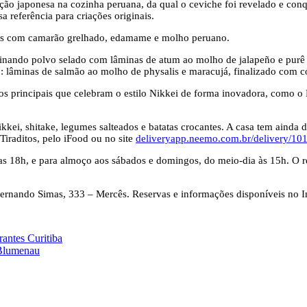
ração japonesa na cozinha peruana, da qual o ceviche foi revelado e co
a referência para criações originais.
adas com camarão grelhado, edamame e molho peruano.
nando polvo selado com lâminas de atum ao molho de jalapeño e purê d
n: lâminas de salmão ao molho de physalis e maracujá, finalizado com c
ratos principais que celebram o estilo Nikkei de forma inovadora, como 
i, shitake, legumes salteados e batatas crocantes. A casa tem ainda di
Tiraditos, pelo iFood ou no site
deliveryapp.neemo.com.br/delivery/1
das 18h, e para almoço aos sábados e domingos, do meio-dia às 15h. O r
 Fernando Simas, 333 – Mercês. Reservas e informações disponíveis no 
rantes Curitiba
 Blumenau