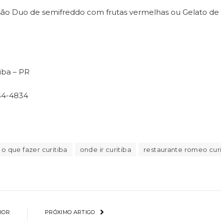
s são Duo de semifreddo com frutas vermelhas ou Gelato de
iba – PR
54-4834
o que fazer curitiba
onde ir curitiba
restaurante romeo curi
IOR
PRÓXIMO ARTIGO