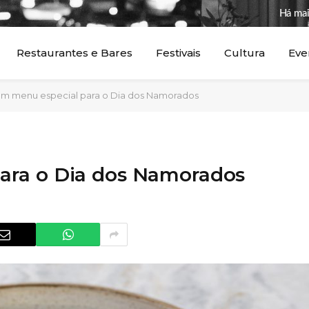
Há mai
Restaurantes e Bares
Festivais
Cultura
Eve
m menu especial para o Dia dos Namorados
ara o Dia dos Namorados