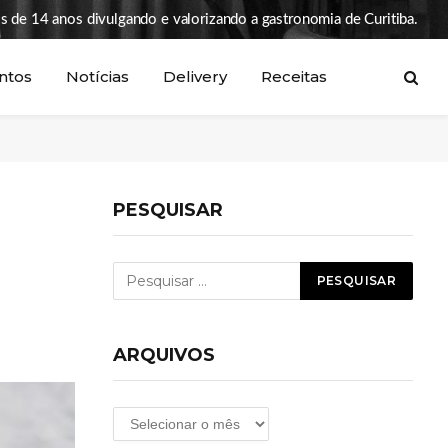
s de 14 anos divulgando e valorizando a gastronomia de Curitiba.
ntos
Notícias
Delivery
Receitas
PESQUISAR
ARQUIVOS
Arquivos