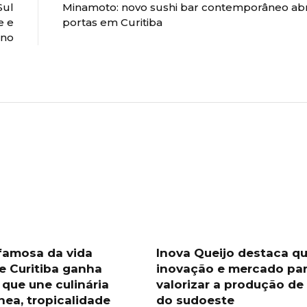
Sul
Minamoto: novo sushi bar contemporâneo ab
e e
portas em Curitiba
ano
famosa da vida
Inova Queijo destaca qu
e Curitiba ganha
inovação e mercado pa
 que une culinária
valorizar a produção de
nea, tropicalidade
do sudoeste